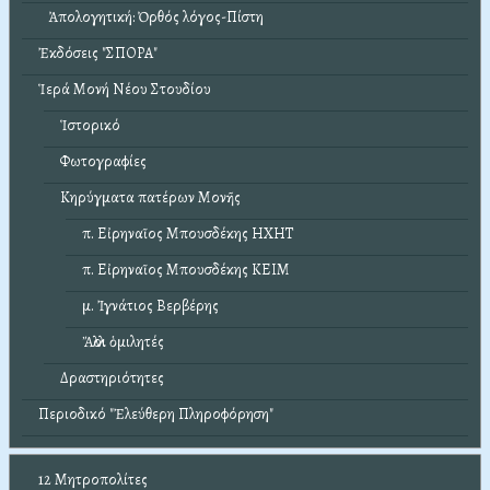
Ἀπολογητική: Ὀρθός λόγος-Πίστη
Ἐκδόσεις "ΣΠΟΡΑ"
Ἱερά Μονή Νέου Στουδίου
Ἱστορικό
Φωτογραφίες
Κηρύγματα πατέρων Μονῆς
π. Εἰρηναῖος Μπουσδέκης ΗΧΗΤ
π. Εἰρηναῖος Μπουσδέκης ΚΕΙΜ
μ. Ἰγνάτιος Βερβέρης
Ἄλλοι ὁμιλητές
Δραστηριότητες
Περιοδικό "Ἐλεύθερη Πληροφόρηση"
12 Μητροπολίτες