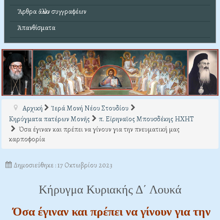
Ἄρθρα ἄλλων συγγραφέων
Ἀπανθίσματα
Αρχική
Ἱερά Μονή Νέου Στουδίου
Κηρύγματα πατέρων Μονῆς
π. Εἰρηναῖος Μπουσδέκης ΗΧΗΤ
Όσα έγιναν και πρέπει να γίνουν για την πνευματική μας
καρποφορία
Δημοσιεύθηκε : 17 Οκτωβρίου 2023
Κήρυγμα Κυριακής Δ΄ Λουκά
Όσα έγιναν και πρέπει να γίνουν για την