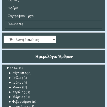
Ὁμιλίες
Ἄρθρα
Συγγραφικό Ἔργο
Ἐπιστολές
Ἡμερολόγιο Ἄρθρων
▼
2026
(92)
►
Αύγουστος
(1)
►
Ιούλιος
(6)
►
Ιούνιος
(7)
►
Μαϊος
(12)
►
Απρίλιος
(17)
►
Μάρτιος
(15)
►
Φεβρουάριος
(16)
►
Ιανουάριος
(18)