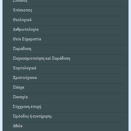
Σύνοδος
Ἐπίσκοπος
Θεολογικά
Ἀνθρωπολογία
Θεία Εὐχαριστία
Παράδοση
Παγκοσμιοποίηση καί Παράδοση
Ἑορτολογικά
Χριστούγεννα
Πάσχα
Παναγία
Σύγχρονη ἐποχή
Πρόοδος ἤ συντήρηση;
Ἀθεΐα