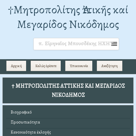
†Mητροπολίτης Ἀττικῆς καί
Μεγαρίδος Νικόδημος
π. Εἰρηναῖος Μπουσδέκης ΗΧΗΤ
Αρχική
Καλῶς ὁρίσατε
Ἐπικοινωνία
Αναζήτηση
† ΜΗΤΡΟΠΟΛΙΤΗΣ ΑΤΤΙΚΗΣ ΚΑΙ ΜΕΓΑΡΙΔΟΣ
ΝΙΚΟΔΗΜΟΣ
Βιογραφικό
Προσωπικότητα
Κανονικότητα ἐκλογῆς