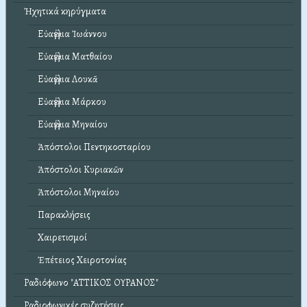
Ἠχητικά κηρύγματα
Εὐαγγέλια Ἰωάννου
Εὐαγγέλια Ματθαίου
Εὐαγγέλια Λουκᾶ
Εὐαγγέλια Μάρκου
Εὐαγγέλια Μηναίου
Ἀπόστολοι Πεντηκοσταρίου
Ἀπόστολοι Κυριακῶν
Ἀπόστολοι Μηναίου
Παρακλήσεις
Χαιρετισμοί
Ἐπέτειος Χειροτονίας
Ραδιόφωνο "ΑΤΤΙΚΟΣ ΟΥΡΑΝΟΣ"
Ραδιοφωνικές συζητήσεις