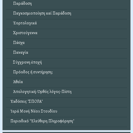
Παράδοση
Παγκοσμιοποίηση καί Παράδοση
Ἑορτολογικά
Χριστούγεννα
Πάσχα
Παναγία
Σύγχρονη ἐποχή
Πρόοδος ἤ συντήρηση;
Ἀθεΐα
Ἀπολογητική: Ὀρθός λόγος-Πίστη
Ἐκδόσεις "ΣΠΟΡΑ"
Ἱερά Μονή Νέου Στουδίου
Περιοδικό "Ἐλεύθερη Πληροφόρηση"