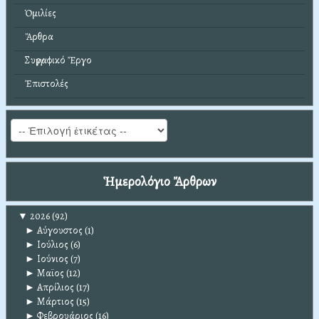
Ὁμιλίες
Ἄρθρα
Συγγραφικό Ἔργο
Ἐπιστολές
Ἡμερολόγιο Ἄρθρων
▼
2026
(92)
►
Αύγουστος
(1)
►
Ιούλιος
(6)
►
Ιούνιος
(7)
►
Μαϊος
(12)
►
Απρίλιος
(17)
►
Μάρτιος
(15)
►
Φεβρουάριος
(16)