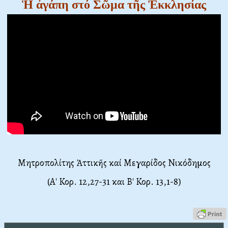
Ἡ ἀγάπη στό Σῶμα τῆς Ἐκκλησίας
Μητροπολίτης Ἀττικῆς καί Μεγαρίδος Νικόδημος
(Α' Κορ. 12,27-31 και Β' Κορ. 13,1-8)