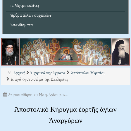
12 Μητροπολίτες
Ἄρθρα ἄλλων συγγραφέων
Ἀπανθίσματα
Αρχική
Ἠχητικά κηρύγματα
Ἀπόστολοι Μηναίου
Η αγάπη στο σώμα της Εκκλησίας
Δημοσιεύθηκε : 01 Νοεμβρίου 2024
Ἀποστολικό Κήρυγμα ἑορτῆς ἁγίων
Ἀναργύρων