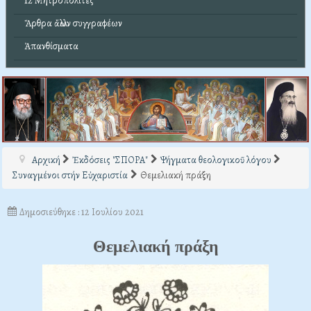
12 Μητροπολίτες
Ἄρθρα ἄλλων συγγραφέων
Ἀπανθίσματα
Αρχική
Ἐκδόσεις "ΣΠΟΡΑ"
Ψήγματα θεολογικοῦ λόγου
Συναγμένοι στήν Εὐχαριστία
Θεμελιακή πράξη
Δημοσιεύθηκε : 12 Ιουλίου 2021
Θεμελιακή πράξη