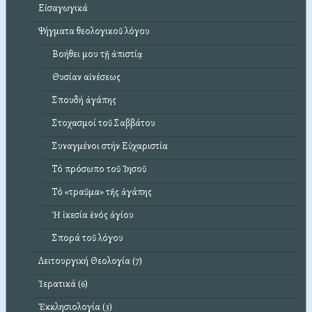
Εἰσαγωγικά
Ψήγματα θεολογικοῦ λόγου
Βοήθει μου τῇ ἀπιστίᾳ
Θυσίαν αἰνέσεως
Σπουδή ἀγάπης
Στοχασμοί τοῦ Σαββάτου
Συναγμένοι στήν Εὐχαριστία
Τό πρόσωπο τοῦ Ἰησοῦ
Τό «τραῦμα» τῆς ἀγάπης
Ἡ ἱκεσία ἑνός ἁγίου
Σπορά τοῦ λόγου
Λειτουργική Θεολογία (7)
Ἱερατικά (6)
Ἐκκλησιολογία (3)