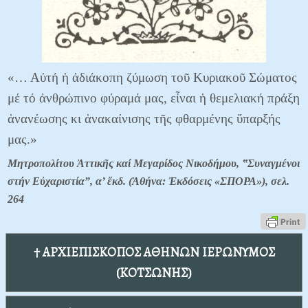
«… Αὐτή ἡ ἀδιάκοπη ζύμωση τοῦ Κυριακοῦ Σώματος
μέ τό ἀνθρώπινο φύραμά μας, εἶναι ἡ θεμελιακή πράξη
ἀνανέωσης κι ἀνακαίνισης τῆς φθαρμένης ὕπαρξής
μας.»
Μητροπολίτου Ἀττικῆς καί Μεγαρίδος Νικοδήμου, ‟Συναγμένοι
στήν Εὐχαριστία”, α’ ἔκδ. (Ἀθήνα: Ἐκδόσεις «ΣΠΟΡΑ»), σελ.
264
† ΑΡΧΙΕΠΙΣΚΟΠΟΣ ΑΘΗΝΩΝ ΙΕΡΩΝΥΜΟΣ
(ΚΟΤΣΩΝΗΣ)