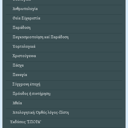
Ἀνθρωπολογία
Θεία Εὐχαριστία
Παράδοση
Παγκοσμιοποίηση καί Παράδοση
Ἑορτολογικά
Χριστούγεννα
Πάσχα
Παναγία
Σύγχρονη ἐποχή
Πρόοδος ἤ συντήρηση;
Ἀθεΐα
Ἀπολογητική: Ὀρθός λόγος-Πίστη
Ἐκδόσεις "ΣΠΟΡΑ"