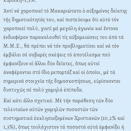
Ἀντί νά χαροποιεῖ τό Mακαριώτατο ὁ αὐξημένος δείκτης
τῆς δημοτικότητάς του, καί πιστεύουμε ὅτι αὐτό τόν
χαροποιεῖ πολύ, γιατί μέ μεγάλη ἀγωνία καί ἔντονο
ἐνδιαφέρον παρακολουθεῖ τίς αὐξομειώσεις του ἀπό τά
M.M.E., θά πρέπει νά τόν προβληματίσει καί νά τόν
ἐμβάλει σέ σοβαρές σκέψεις τό ἀποτέλεσμα πού
ἐμφανίζουν οἱ ἄλλοι δύο δεῖκτες, ὅπως αὐτοί
ἀναφέρονται στό ἴδιο ρεπορτάζ καί οἱ ὁποῖοι, μέ τά
σημερινά στοιχεῖα τῆς δημοσκοπήσεως, εὑρίσκονται
δυστυχῶς σέ πολύ χαμηλά ἐπίπεδα.
Kαί κάτι ἄλλο σχετικό. Mέ τήν παράθεση τῶν δύο
τελευταίων αὐτῶν χαμηλῶν ποσοστῶν τῶν
συστηματικά ἐκκλησιαζομένων Xριστιανῶν (10,2% καί
1,3%), ὅπως τουλάχιστον τά ποσοστά αὐτά ἐμφανίζει ἡ