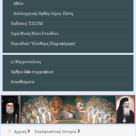
Ἀθεΐα
Ἀπολογητική: Ὀρθός λόγος-Πίστη
Ἐκδόσεις "ΣΠΟΡΑ"
Ἱερά Μονή Νέου Στουδίου
Περιοδικό "Ἐλεύθερη Πληροφόρηση"
12 Μητροπολίτες
Ἄρθρα ἄλλων συγγραφέων
Ἀπανθίσματα
Αρχική
Ἐκκλησιαστική Ἱστορία