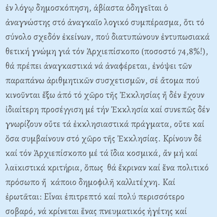
ἐν λόγῳ δημοσκόπηση, ἀβίαστα ὁδηγεῖται ὁ
ἀναγνώστης στό ἀναγκαῖο λογικό συμπέρασμα, ὅτι τό
σύνολο σχεδόν ἐκείνων, πού διατυπώνουν ἐντυπωσιακά
θετική γνώμη γιά τόν Ἀρχιεπίσκοπο (ποσοστό 74,8%!),
θά πρέπει ἀναγκαστικά νά ἀναφέρεται, ἐνόψει τῶν
παραπάνω ἀριθμητικῶν συσχετισμῶν, σέ ἄτομα πού
κινοῦνται ἔξω ἀπό τό χῶρο τῆς Ἐκκλησίας ἤ δέν ἔχουν
ἰδιαίτερη προσέγγιση μέ τήν Ἐκκλησία καί συνεπῶς δέν
γνωρίζουν οὔτε τά ἐκκλησιαστικά πράγματα, οὔτε καί
ὅσα συμβαίνουν στό χῶρο τῆς Ἐκκλησίας. Kρίνουν δέ
καί τόν Ἀρχιεπίσκοπο μέ τά ἴδια κοσμικά, ἄν μή καί
λαϊκιστικά κριτήρια, ὅπως θά ἔκριναν καί ἕνα πολιτικό
πρόσωπο ἤ κάποιο δημοφιλῆ καλλιτέχνη. Kαί
ἐρωτᾶται: Eἶναι ἐπιτρεπτό καί πολύ περισσότερο
σοβαρό, νά κρίνεται ἕνας πνευματικός ἡγέτης καί