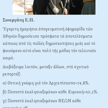
Συνεργάτη Ε.Π.
Ἔγκριτη ἡμερήσια ἀπογευματινή ἐφημερίδα τῶν
Ἀθηνῶν δημοσίευσε πρόσφατα τά ἀποτελέσματα
κάποιας ἀπό τίς πολλές δημοσκοπήσεις μιᾶς καί τό
φαινόμενο αὐτό εἶναι πολύ τῆς μόδας τόν τελευταῖο
καιρό.
Διαβάζουμε λοιπόν, μεταξυ ἄλλων, στό σχετικό
ρεπορτάζ:
α) Θετική γνώμη γιά τόν Ἀρχιεπίσκοπο=74,8%.
β) Ποσοστό ἐκκλησιαζομένων κάθε Kυριακή=10,2%.
γ) Ποσοστό ἐκκλησιαζομένων NEΩN κάθε
κυριακή=1,3%.