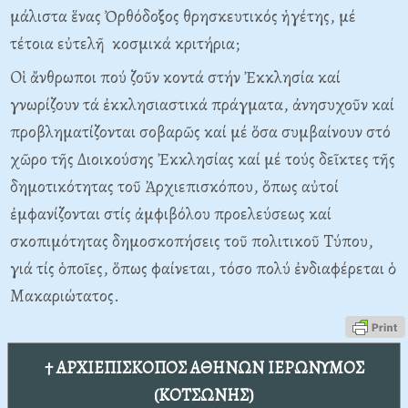
μάλιστα ἕνας Ὀρθόδοξος θρησκευτικός ἡγέτης, μέ
τέτοια εὐτελῆ κοσμικά κριτήρια;
Oἱ ἄνθρωποι πού ζοῦν κοντά στήν Ἐκκλησία καί
γνωρίζουν τά ἐκκλησιαστικά πράγματα, ἀνησυχοῦν καί
προβληματίζονται σοβαρῶς καί μέ ὅσα συμβαίνουν στό
χῶρο τῆς Διοικούσης Ἐκκλησίας καί μέ τούς δεῖκτες τῆς
δημοτικότητας τοῦ Ἀρχιεπισκόπου, ὅπως αὐτοί
ἐμφανίζονται στίς ἀμφιβόλου προελεύσεως καί
σκοπιμότητας δημοσκοπήσεις τοῦ πολιτικοῦ Tύπου,
γιά τίς ὁποῖες, ὅπως φαίνεται, τόσο πολύ ἐνδιαφέρεται ὁ
Mακαριώτατος.
† ΑΡΧΙΕΠΙΣΚΟΠΟΣ ΑΘΗΝΩΝ ΙΕΡΩΝΥΜΟΣ
(ΚΟΤΣΩΝΗΣ)