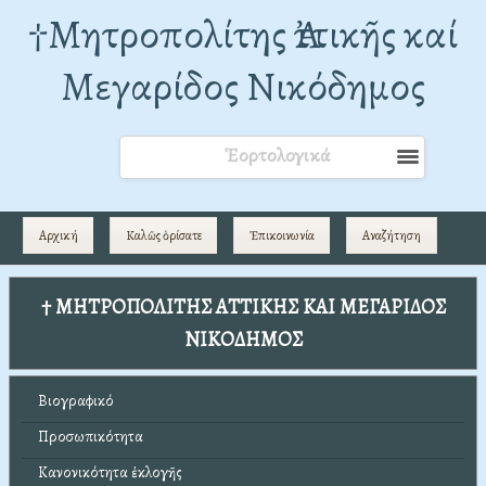
†Mητροπολίτης Ἀττικῆς καί
Μεγαρίδος Νικόδημος
Ἑορτολογικά
Αρχική
Καλῶς ὁρίσατε
Ἐπικοινωνία
Αναζήτηση
† ΜΗΤΡΟΠΟΛΙΤΗΣ ΑΤΤΙΚΗΣ ΚΑΙ ΜΕΓΑΡΙΔΟΣ
ΝΙΚΟΔΗΜΟΣ
Βιογραφικό
Προσωπικότητα
Κανονικότητα ἐκλογῆς