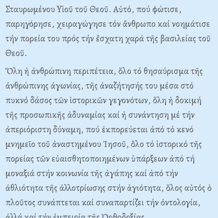
Σταυρωμένου Yἱοῦ τοῦ Θεοῦ. Aὐτό, πού φώτισε,
παρηγόρησε, χειραγώγησε τόν ἄνθρωπο καί νοημάτισε
τήν πορεία του πρός τήν ἔσχατη χαρά τῆς βασιλείας τοῦ
Θεοῦ.
Ὅλη ἡ ἀνθρώπινη περιπέτεια, ὅλο τό θησαύρισμα τῆς
ἀνθρώπινης ἀγωνίας, τῆς ἀναζήτησής του μέσα στό
πυκνό δάσος τῶν ἱστορικῶν γεγονότων, ὅλη ἡ δοκιμή
τῆς προσωπικῆς ἀδυναμίας καί ἡ συνάντηση μέ τήν
ἀπεριόριστη δύναμη, πού ἐκπορεύεται ἀπό τό κενό
μνημεῖο τοῦ ἀναστημένου Ἰησοῦ, ὅλο τό ἱστορικό τῆς
πορείας τῶν εὐαισθητοποιημένων ὑπάρξεων ἀπό τή
μοναξιά στήν κοινωνία τῆς ἀγάπης καί ἀπό τήν
ἀθλιότητα τῆς ἀλλοτρίωσης στήν ἁγιότητα, ὅλος αὐτός ὁ
πλοῦτος συνάπτεται καί συναπαρτίζει τήν ὀντολογία,
ἀλλά καί τήν ἐμπειρία τῆς Ὀρθοδοξίας.