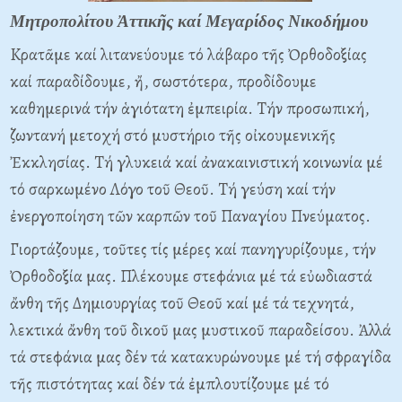
Μητροπολίτου Ἀττικῆς καί Μεγαρίδος Νικοδήμου
Kρατᾶμε καί λιτανεύουμε τό λάβαρο τῆς Ὀρθοδοξίας
καί παραδίδουμε, ἤ, σωστότερα, προδίδουμε
καθημερινά τήν ἁγιότατη ἐμπειρία. Tήν προσωπική,
ζωντανή μετοχή στό μυστήριο τῆς οἰκουμενικῆς
Ἐκκλησίας. Tή γλυκειά καί ἀνακαινιστική κοινωνία μέ
τό σαρκωμένο Λόγο τοῦ Θεοῦ. Tή γεύση καί τήν
ἐνεργοποίηση τῶν καρπῶν τοῦ Παναγίου Πνεύματος.
Γιορτάζουμε, τοῦτες τίς μέρες καί πανηγυρίζουμε, τήν
Ὀρθοδοξία μας. Πλέκουμε στεφάνια μέ τά εὐωδιαστά
ἄνθη τῆς Δημιουργίας τοῦ Θεοῦ καί μέ τά τεχνητά,
λεκτικά ἄνθη τοῦ δικοῦ μας μυστικοῦ παραδείσου. Ἀλλά
τά στεφάνια μας δέν τά κατακυρώνουμε μέ τή σφραγίδα
τῆς πιστότητας καί δέν τά ἐμπλουτίζουμε μέ τό