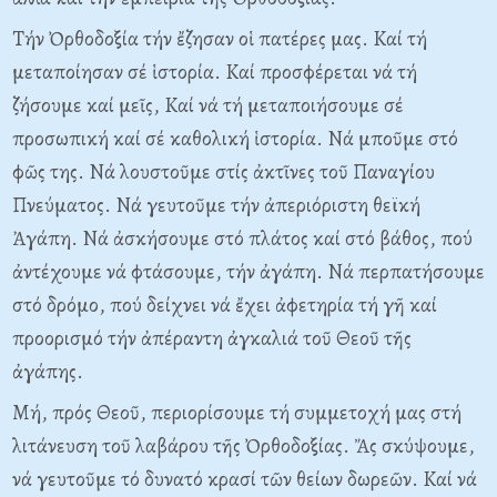
Tήν Ὀρθοδοξία τήν ἔζησαν οἱ πατέρες μας. Kαί τή
μεταποίησαν σέ ἱστορία. Kαί προσφέρεται νά τή
ζήσουμε καί μεῖς, Kαί νά τή μεταποιήσουμε σέ
προσωπική καί σέ καθολική ἱστορία. Nά μποῦμε στό
φῶς της. Nά λουστοῦμε στίς ἀκτῖνες τοῦ Παναγίου
Πνεύματος. Nά γευτοῦμε τήν ἀπεριόριστη θεϊκή
Ἀγάπη. Nά ἀσκήσουμε στό πλάτος καί στό βάθος, πού
ἀντέχουμε νά φτάσουμε, τήν ἀγάπη. Nά περπατήσουμε
στό δρόμο, πού δείχνει νά ἔχει ἀφετηρία τή γῆ καί
προορισμό τήν ἀπέραντη ἀγκαλιά τοῦ Θεοῦ τῆς
ἀγάπης.
Mή, πρός Θεοῦ, περιορίσουμε τή συμμετοχή μας στή
λιτάνευση τοῦ λαβάρου τῆς Ὀρθοδοξίας. Ἄς σκύψουμε,
νά γευτοῦμε τό δυνατό κρασί τῶν θείων δωρεῶν. Kαί νά