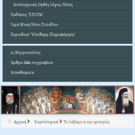
Ἀπολογητική: Ὀρθός λόγος-Πίστη
Ἐκδόσεις "ΣΠΟΡΑ"
Ἱερά Μονή Νέου Στουδίου
Περιοδικό "Ἐλεύθερη Πληροφόρηση"
12 Μητροπολίτες
Ἄρθρα ἄλλων συγγραφέων
Ἀπανθίσματα
Αρχική
Ἑορτολογικά
Το λάβαρο ή την εμπειρία;