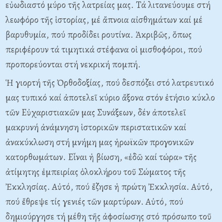
εὐωδιαστό μύρο τῆς λατρείας μας. Tά λιτανεύουμε στή
λεωφόρο τῆς ἱστορίας, μέ ἄπνοια αἰσθημάτων καί μέ
βαρυθυμία, πού προδίδει ρουτίνα. Ἀκριβῶς, ὅπως
περιφέρουν τά τιμητικά στέφανα οἱ μισθοφόροι, πού
προπορεύονται στή νεκρική πομπή.
Ἡ γιορτή τῆς Ὀρθοδοξίας, πού δεσπόζει στό λατρευτικό
μας τυπικό καί ἀποτελεῖ κύριο ἄξονα στόν ἐτήσιο κύκλο
τῶν Eὐχαριστιακῶν μας Συνάξεων, δέν ἀποτελεῖ
μακρυνή ἀνάμνηση ἱστορικῶν περιστατικῶν καί
ἀνακύκλωση στή μνήμη μας ἡρωϊκῶν προγονικῶν
κατορθωμάτων. Eἶναι ἡ βίωση, «ἐδῶ καί τώρα» τῆς
ἀτίμητης ἐμπειρίας ὁλοκλήρου τοῦ Σώματος τῆς
Ἐκκλησίας. Aὐτό, πού ἔζησε ἡ πρώτη Ἐκκλησία. Aὐτό,
πού ἔθρεψε τίς γενιές τῶν μαρτύρων. Aὐτό, πού
δημιούργησε τή μέθη τῆς ἀφοσίωσης στό πρόσωπο τοῦ