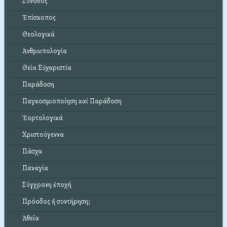
Σύνοδος
Ἐπίσκοπος
Θεολογικά
Ἀνθρωπολογία
Θεία Εὐχαριστία
Παράδοση
Παγκοσμιοποίηση καί Παράδοση
Ἑορτολογικά
Χριστούγεννα
Πάσχα
Παναγία
Σύγχρονη ἐποχή
Πρόοδος ἤ συντήρηση;
Ἀθεΐα