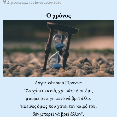
Δημοσιεύθηκε : 01 Ιανουαρίου 2025
Ο χρόνος
Λόγος κάποιου Γέροντα:
"
Ἄν χάσει κανείς χρυσάφι ἤ ἀσήμι,
μπορεῖ ἀντί γι' αυτό νά βρεῖ ἄλλο.
Ἐκεῖνος ὅμως πού χάνει τόν καιρό του,
δέν μπορεῖ νά βρεῖ ἄλλον".