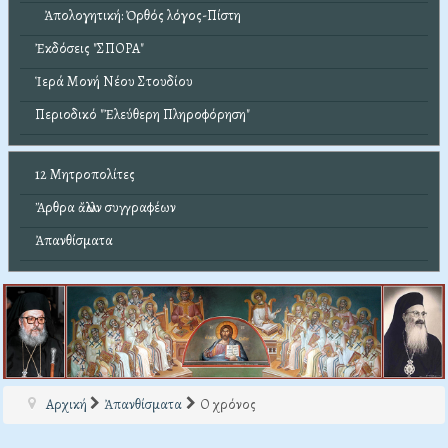
Ἀπολογητική: Ὀρθός λόγος-Πίστη
Ἐκδόσεις "ΣΠΟΡΑ"
Ἱερά Μονή Νέου Στουδίου
Περιοδικό "Ἐλεύθερη Πληροφόρηση"
12 Μητροπολίτες
Ἄρθρα ἄλλων συγγραφέων
Ἀπανθίσματα
Αρχική
Ἀπανθίσματα
Ο χρόνος