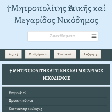
†Mητροπολίτης Ἀττικῆς καί
Μεγαρίδος Νικόδημος
Ἀπανθίσματα
Αρχική
Καλῶς ὁρίσατε
Ἐπικοινωνία
Αναζήτηση
† ΜΗΤΡΟΠΟΛΙΤΗΣ ΑΤΤΙΚΗΣ ΚΑΙ ΜΕΓΑΡΙΔΟΣ
ΝΙΚΟΔΗΜΟΣ
Βιογραφικό
Προσωπικότητα
Κανονικότητα ἐκλογῆς