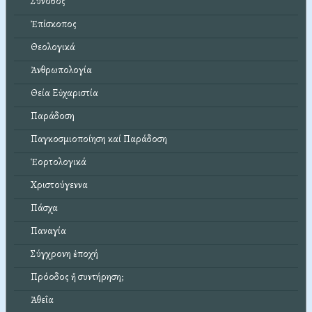
Σύνοδος
Ἐπίσκοπος
Θεολογικά
Ἀνθρωπολογία
Θεία Εὐχαριστία
Παράδοση
Παγκοσμιοποίηση καί Παράδοση
Ἑορτολογικά
Χριστούγεννα
Πάσχα
Παναγία
Σύγχρονη ἐποχή
Πρόοδος ἤ συντήρηση;
Ἀθεΐα