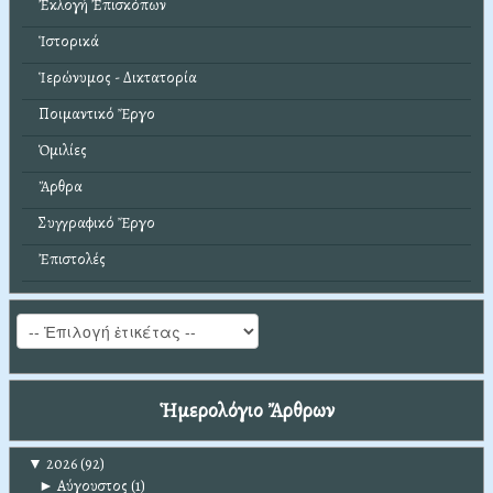
Ἐκλογή Ἐπισκόπων
Ἱστορικά
Ἱερώνυμος - Δικτατορία
Ποιμαντικό Ἔργο
Ὁμιλίες
Ἄρθρα
Συγγραφικό Ἔργο
Ἐπιστολές
Ἡμερολόγιο Ἄρθρων
▼
2026
(92)
►
Αύγουστος
(1)