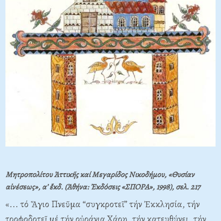
Μητροπολίτου Ἀττικῆς καί Μεγαρίδος Νικοδήμου, «Θυσίαν
αἰνέσεως», α’ ἔκδ. (Ἀθήνα: Ἐκδόσεις «ΣΠΟΡΑ», 1998), σελ. 217
«... τό Ἅγιο Πνεῦμα “συγκροτεῖ” τήν Ἐκκλησία, τήν
τροφοδοτεῖ μέ τήν οὐράνια Χάρη, τήν κατευθύνει, τήν