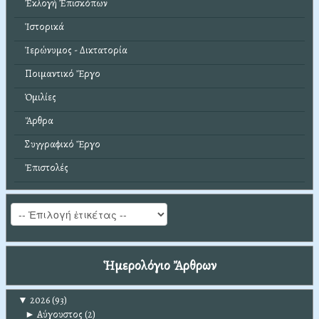
Ἐκλογή Ἐπισκόπων
Ἱστορικά
Ἱερώνυμος - Δικτατορία
Ποιμαντικό Ἔργο
Ὁμιλίες
Ἄρθρα
Συγγραφικό Ἔργο
Ἐπιστολές
Ἡμερολόγιο Ἄρθρων
▼
2026
(93)
►
Αύγουστος
(2)