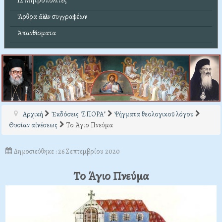
12 Μητροπολίτες
Ἄρθρα ἄλλων συγγραφέων
Ἀπανθίσματα
Αρχική
Ἐκδόσεις "ΣΠΟΡΑ"
Ψήγματα θεολογικοῦ λόγου
Θυσίαν αἰνέσεως
Το Άγιο Πνεύμα
Δημοσιεύθηκε : 26 Σεπτεμβρίου 2020
Το Άγιο Πνεύμα