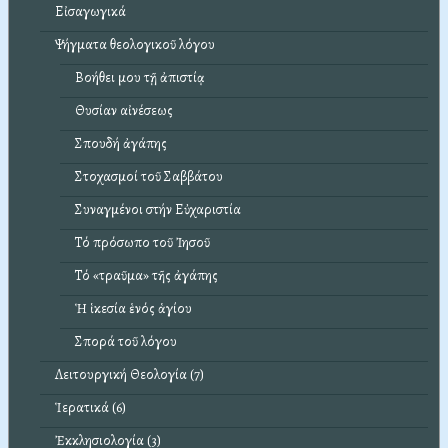
Εἰσαγωγικά
Ψήγματα θεολογικοῦ λόγου
Βοήθει μου τῇ ἀπιστίᾳ
Θυσίαν αἰνέσεως
Σπουδή ἀγάπης
Στοχασμοί τοῦ Σαββάτου
Συναγμένοι στήν Εὐχαριστία
Τό πρόσωπο τοῦ Ἰησοῦ
Τό «τραῦμα» τῆς ἀγάπης
Ἡ ἱκεσία ἑνός ἁγίου
Σπορά τοῦ λόγου
Λειτουργική Θεολογία (7)
Ἱερατικά (6)
Ἐκκλησιολογία (3)