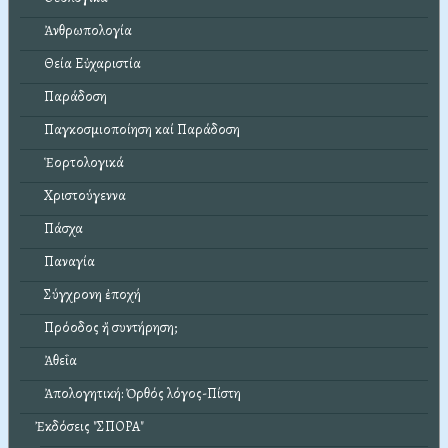
Ἀνθρωπολογία
Θεία Εὐχαριστία
Παράδοση
Παγκοσμιοποίηση καί Παράδοση
Ἑορτολογικά
Χριστούγεννα
Πάσχα
Παναγία
Σύγχρονη ἐποχή
Πρόοδος ἤ συντήρηση;
Ἀθεΐα
Ἀπολογητική: Ὀρθός λόγος-Πίστη
Ἐκδόσεις "ΣΠΟΡΑ"