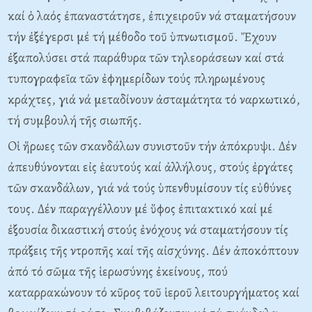
καί ὁ λαός ἐπαναστάτησε, ἐπιχειροῦν νά σταματήσουν
τήν ἐξέγερσι μέ τή μέθοδο τοῦ ὑπνωτισμοῦ. Ἔχουν
ἐξαπολύσει στά παράθυρα τῶν τηλεοράσεων καί στά
τυπογραφεῖα τῶν ἐφημερίδων τούς πληρωμένους
κράχτες, γιά νά μεταδίνουν ἀσταμάτητα τό ναρκωτικό,
τή συμβουλή τῆς σιωπῆς.
Oἱ ἥρωες τῶν σκανδάλων συνιστοῦν τήν ἀπόκρυψι. Δέν
ἀπευθύνονται εἰς ἑαυτούς καί ἀλλήλους, στούς ἐργάτες
τῶν σκανδάλων, γιά νά τούς ὑπενθυμίσουν τίς εὐθύνες
τους. Δέν παραγγέλλουν μέ ὕφος ἐπιτακτικό καί μέ
ἐξουσία δικαστική στούς ἐνόχους νά σταματήσουν τίς
πράξεις τῆς ντροπῆς καί τῆς αἰσχύνης. Δέν ἀποκόπτουν
ἀπό τό σῶμα τῆς ἱερωσύνης ἐκείνους, πού
καταρρακώνουν τό κῦρος τοῦ ἱεροῦ λειτουργήματος καί