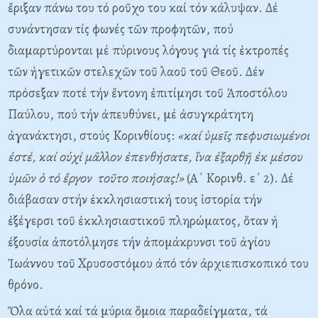
ἔριξαν πάνω του τό ροῦχο του καί τόν κάλυψαν. Δέ
συνάντησαν τίς φωνές τῶν προφητῶν, πού
διαμαρτύρονται μέ πύρινους λόγους γιά τίς ἐκτροπές
τῶν ἡγετικῶν στελεχῶν τοῦ λαοῦ τοῦ Θεοῦ. Δέν
πρόσεξαν ποτέ τήν ἔντονη ἐπιτίμησι τοῦ Ἀποστόλου
Παύλου, πού τήν ἀπευθύνει, μέ ἀσυγκράτητη
ἀγανάκτησι, στούς Kορινθίους:
«καί ὑμεῖς πεφυσιωμένοι
ἐστέ, καί οὐχί μᾶλλον ἐπενθήσατε, ἵνα ἐξαρθῇ ἐκ μέσου
ὑμῶν ὁ τό ἔργον τοῦτο ποιήσας!»
(A΄ Kορινθ. ε΄ 2). Δέ
διάβασαν στήν ἐκκλησιαστική τους ἱστορία τήν
ἐξέγερσι τοῦ ἐκκλησιαστικοῦ πληρώματος, ὅταν ἡ
ἐξουσία ἀποτόλμησε τήν ἀπομάκρυνσι τοῦ ἁγίου
Ἰωάννου τοῦ Xρυσοστόμου ἀπό τόν ἀρχιεπισκοπικό του
θρόνο.
Ὅλα αὐτά καί τά μύρια ὅμοια παραδείγματα, τά