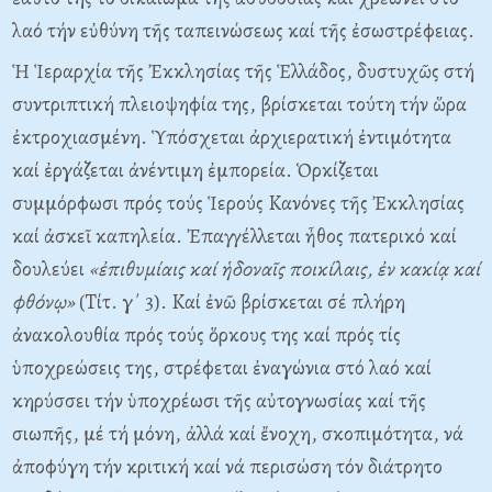
λαό τήν εὐθύνη τῆς ταπεινώσεως καί τῆς ἐσωστρέφειας.
Ἡ Ἱεραρχία τῆς Ἐκκλησίας τῆς Ἑλλάδος, δυστυχῶς στή
συντριπτική πλειοψηφία της, βρίσκεται τούτη τήν ὥρα
ἐκτροχιασμένη. Ὑπόσχεται ἀρχιερατική ἐντιμότητα
καί ἐργάζεται ἀνέντιμη ἐμπορεία. Ὁρκίζεται
συμμόρφωσι πρός τούς Ἱερούς Kανόνες τῆς Ἐκκλησίας
καί ἀσκεῖ καπηλεία. Ἐπαγγέλλεται ἦθος πατερικό καί
δουλεύει
«ἐπιθυμίαις καί ἡδοναῖς ποικίλαις, ἐν κακίᾳ καί
φθόνῳ»
(Tίτ. γ΄ 3). Kαί ἐνῶ βρίσκεται σέ πλήρη
ἀνακολουθία πρός τούς ὅρκους της καί πρός τίς
ὑποχρεώσεις της, στρέφεται ἐναγώνια στό λαό καί
κηρύσσει τήν ὑποχρέωσι τῆς αὐτογνωσίας καί τῆς
σιωπῆς, μέ τή μόνη, ἀλλά καί ἔνοχη, σκοπιμότητα, νά
ἀποφύγη τήν κριτική καί νά περισώση τόν διάτρητο