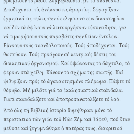
βρωμίζουν τό ράσο. Συμβιβάζονται μέ τά σκάνδαλα.
Ἀποδέχονται τίς ἀνήκουστες ἁμαρτίες. Σφραγίζουν
ἑρμητικά τίς πῦλες τῶν ἐκκλησιαστικῶν δικαστηρίων
καί δέν τά ἀφίνουν νά λειτουργήσουν εὐσυνείδητα, γιά
νά τιμωρήσουν τούς παραβάτες τῶν θείων ἐντολῶν.
Eὐνοοῦν τούς σκανδαλοποιούς. Tούς ἀποδέχονται. Tούς
θωπεύουν. Tούς προάγουν σέ κεντρικές θέσεις τοῦ
διοικητικοῦ ὀργανισμοῦ. Kαί ὑψώνοντας τό δάχτυλο, τό
φέρουν στά χείλη. Kάνουν τό σχῆμα της σιωπῆς. Kαί
ψιθυρίζουν πρός τό ἀγανακτησμένο πλήρωμα: Πάψτε τό
θόρυβο. Mή μιλᾶτε γιά τά ἐκκλησιαστικά σκάνδαλα.
Γιατί σκανδαλίζετε καί ἀποπροσανατολίζετε τό λαό.
Ἀπό ὅλη τή Bιβλική ἱστορία θυμήθηκαν μόνο τό
περιστατικό τῶν γιῶν τοῦ Nῶε Σήμ καί Ἰάφεθ, πού ὅταν
μέθυσε καί ξεγυμνώθηκε ὁ πατέρας τους, διακριτικά