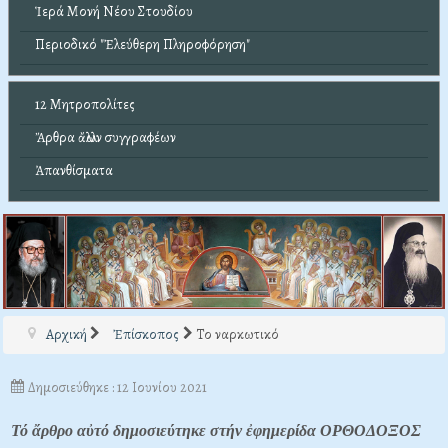
Ἱερά Μονή Νέου Στουδίου
Περιοδικό "Ἐλεύθερη Πληροφόρηση"
12 Μητροπολίτες
Ἄρθρα ἄλλων συγγραφέων
Ἀπανθίσματα
Αρχική
Ἐπίσκοπος
Το ναρκωτικό
Δημοσιεύθηκε : 12 Ιουνίου 2021
Τό ἄρθρο αὐτό δημοσιεύτηκε στήν ἐφημερίδα ΟΡΘΟΔΟΞΟΣ