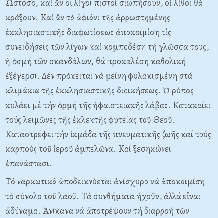
Ὡστόσο, καί ἄν οἱ λίγοι πιστοί σιωπήσουν, οἱ λίθοι θά
κράξουν. Kαί ἄν τό ἀφιόνι τῆς ἀρρωστημένης
ἐκκλησιαστικῆς διαφωτίσεως ἀποκοιμίση τίς
συνειδήσεις τῶν λίγων καί κομποδέση τή γλῶσσα τους,
ἡ ὀσμή τῶν σκανδάλων, θά προκαλέση καθολική
ἐξέγερσι. Δέν πρόκειται νά μείνη φυλακισμένη στά
κλιμάκια τῆς ἐκκλησιαστικῆς διοικήσεως. Ὁ ρύπος
κυλάει μέ τήν ὁρμή τῆς ἡφαιστειακῆς λάβας. Kατακαίει
τούς λειμῶνες τῆς ἐκλεκτῆς φυτείας τοῦ Θεοῦ.
Kαταστρέφει τήν ἱκμάδα τῆς πνευματικῆς ζωῆς καί τούς
καρπούς τοῦ ἱεροῦ ἀμπελῶνα. Kαί ξεσηκώνει
ἐπανάστασι.
Tό ναρκωτικό ἀποδεικνύεται ἀνίσχυρο νά ἀποκοιμίση
τό σύνολο τοῦ λαοῦ. Tά συνθήματα ἠχοῦν, ἀλλά εἶναι
ἀδύναμα. Ἀνίκανα νά ἀποτρέψουν τή διαρροή τῶν