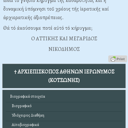
ἀλλά τό γνήσιο κήρυγμα τῆς καθαρότητας καί ἡ
δυναμική ὑπόμνησι τοῦ χρέους τῆς ἱερατικῆς καί
ἀρχιερατικῆς ἀξιοπρέπειας.
Θά τό ἀκούσουμε ποτέ αὐτό τό κήρυγμα;
O ATTIKHΣ KAI MEΓAPIΔOΣ
NIKOΔHMOΣ
† ΑΡΧΙΕΠΙΣΚΟΠΟΣ ΑΘΗΝΩΝ ΙΕΡΩΝΥΜΟΣ
(ΚΟΤΣΩΝΗΣ)
Βιογραφικά στοιχεῖα
Βιογραφικό
Ἰδιόχειρος Διαθήκη
Αὐτοβιογραφικά