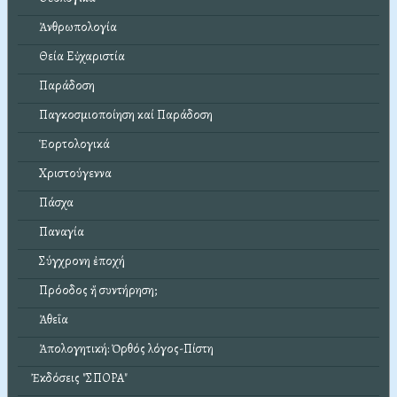
Ἀνθρωπολογία
Θεία Εὐχαριστία
Παράδοση
Παγκοσμιοποίηση καί Παράδοση
Ἑορτολογικά
Χριστούγεννα
Πάσχα
Παναγία
Σύγχρονη ἐποχή
Πρόοδος ἤ συντήρηση;
Ἀθεΐα
Ἀπολογητική: Ὀρθός λόγος-Πίστη
Ἐκδόσεις "ΣΠΟΡΑ"