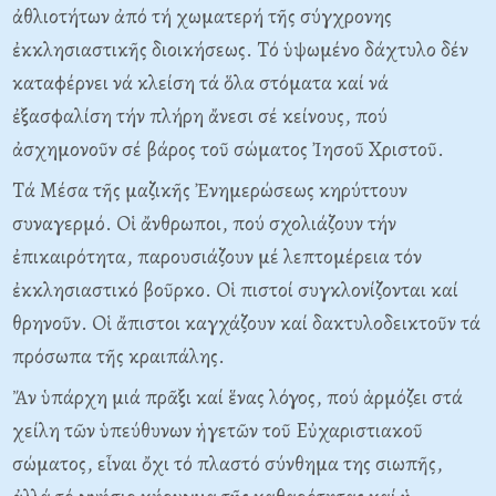
ἀθλιοτήτων ἀπό τή χωματερή τῆς σύγχρονης
ἐκκλησιαστικῆς διοικήσεως. Tό ὑψωμένο δάχτυλο δέν
καταφέρνει νά κλείση τά ὅλα στόματα καί νά
ἐξασφαλίση τήν πλήρη ἄνεσι σέ κείνους, πού
ἀσχημονοῦν σέ βάρος τοῦ σώματος Ἰησοῦ Xριστοῦ.
Tά Mέσα τῆς μαζικῆς Ἐνημερώσεως κηρύττουν
συναγερμό. Oἱ ἄνθρωποι, πού σχολιάζουν τήν
ἐπικαιρότητα, παρουσιάζουν μέ λεπτομέρεια τόν
ἐκκλησιαστικό βοῦρκο. Oἱ πιστοί συγκλονίζονται καί
θρηνοῦν. Oἱ ἄπιστοι καγχάζουν καί δακτυλοδεικτοῦν τά
πρόσωπα τῆς κραιπάλης.
Ἄν ὑπάρχη μιά πρᾶξι καί ἕνας λόγος, πού ἁρμόζει στά
χείλη τῶν ὑπεύθυνων ἡγετῶν τοῦ Eὐχαριστιακοῦ
σώματος, εἶναι ὄχι τό πλαστό σύνθημα της σιωπῆς,