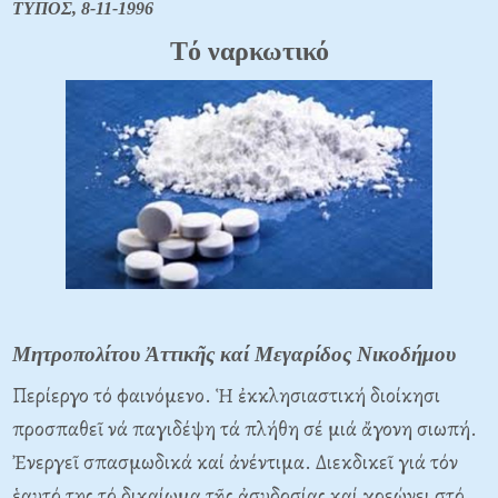
ΤΥΠΟΣ, 8-11-1996
Tό ναρκωτικό
Μητροπολίτου Ἀττικῆς καί Μεγαρίδος Νικοδήμου
Περίεργο τό φαινόμενο. Ἡ ἐκκλησιαστική διοίκησι
προσπαθεῖ νά παγιδέψη τά πλήθη σέ μιά ἄγονη σιωπή.
Ἐνεργεῖ σπασμωδικά καί ἀνέντιμα. Διεκδικεῖ γιά τόν
ἑαυτό της τό δικαίωμα τῆς ἀσυδοσίας καί χρεώνει στό