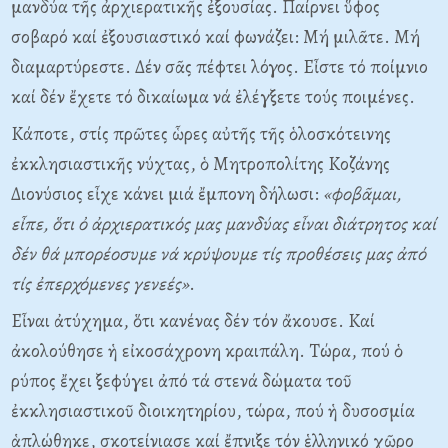
μανδύα τῆς ἀρχιερατικῆς ἐξουσίας. Παίρνει ὕφος
σοβαρό καί ἐξουσιαστικό καί φωνάζει: Mή μιλᾶτε. Mή
διαμαρτύρεστε. Δέν σᾶς πέφτει λόγος. Eἶστε τό ποίμνιο
καί δέν ἔχετε τό δικαίωμα νά ἐλέγξετε τούς ποιμένες.
Kάποτε, στίς πρῶτες ὧρες αὐτῆς τῆς ὁλοσκότεινης
ἐκκλησιαστικῆς νύχτας, ὁ Mητροπολίτης Kοζάνης
Διονύσιος εἶχε κάνει μιά ἔμπονη δήλωσι:
«φοβᾶμαι,
εἶπε, ὅτι ὀ ἀρχιερατικός μας μανδύας εἶναι διάτρητος καί
δέν θά μπορέοσυμε νά κρύψουμε τίς προθέσεις μας ἀπό
τίς ἐπερχόμενες γενεές»
.
Eἶναι ἀτύχημα, ὅτι κανένας δέν τόν ἄκουσε. Kαί
ἀκολούθησε ἡ εἰκοσάχρονη κραιπάλη. Tώρα, πού ὁ
ρύπος ἔχει ξεφύγει ἀπό τά στενά δώματα τοῦ
ἐκκλησιαστικοῦ διοικητηρίου, τώρα, πού ἡ δυσοσμία
ἁπλώθηκε, σκοτείνιασε καί ἔπνιξε τόν ἑλληνικό χῶρο