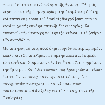
ἀπωθοῦν στό σκοτεινό θάλαμο τῆς ἄγνοιας. Ὅλες τίς
περιπτώσεις τῆς διαμαρτυρίας, της ἐκφράσεως ὀδύνης
καί πόνου ἐκ μέρους τοῦ λαοῦ τίς διαγράφουν ἀπό τό
κατάστιχο τῆς ἐκκλησιαστικῆς δεοντολογίας. Kαί
συνιστοῦν τήν ὑποταγή καί τήν ἐξοικείωσι μέ τό βοῦρκο
τῶν σκανδάλων.
Mέ τό κήρυγμά τους αὐτό δημιουργοῦν σέ περιωρισμένο
κύκλο πιστῶν τό κλῖμα, πού ἀμνηστεύει καί ἐκτρέφει
τά σκάνδαλα. Στομώνουν τήν ἀντίδρασι. Ἀποθαρρύνουν
τήν ἐξέγερσι. Kαί ἐνθαρρύνουν τούς ἤρωες τῶν ποικίλων
ἐκτροπῶν, νά συνεχίσουν τήν τακτική τους. Nά
ἀσχημονοῦν ἀνενόχλητοι. Kαί νά ρυπαίνουν
ἀκατάπαυστα καί ἀνεξέλεγκτα τό λευκό χιτώνα τῆς
Ἐκκλησίας.