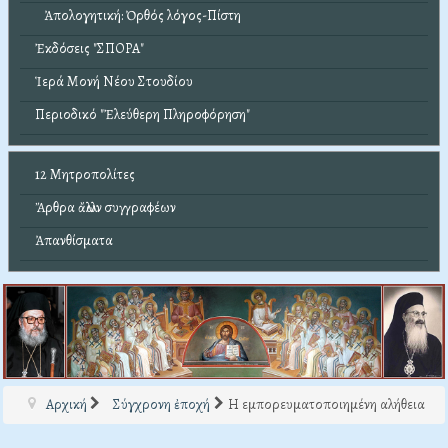
Ἀπολογητική: Ὀρθός λόγος-Πίστη
Ἐκδόσεις "ΣΠΟΡΑ"
Ἱερά Μονή Νέου Στουδίου
Περιοδικό "Ἐλεύθερη Πληροφόρηση"
12 Μητροπολίτες
Ἄρθρα ἄλλων συγγραφέων
Ἀπανθίσματα
Αρχική
Σύγχρονη ἐποχή
Η εμπορευματοποιημένη αλήθεια