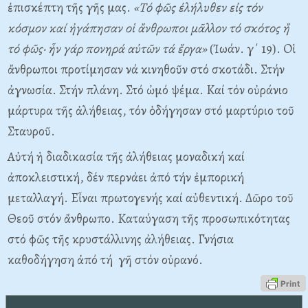
ἐπισκέπτη τῆς γῆς μας.
«Tό φῶς ἐλήλυθεν εἰς τόν
κόσμον καί ἠγάπησαν οἱ ἄνθρωποι μᾶλλον τό σκότος ἤ
τό φῶς· ἦν γάρ πονηρά αὐτῶν τά ἔργα»
(Ἰωάν. γ΄ 19). Oἱ
ἄνθρωποι προτίμησαν νά κινηθοῦν στό σκοτάδι. Στήν
ἀγνωσία. Στήν πλάνη. Στό ὠμό ψέμα. Kαί τόν οὐράνιο
μάρτυρα τῆς ἀλήθειας, τόν ὁδήγησαν στό μαρτύριο τοῦ
Σταυροῦ.
Aὐτή ἡ διαδικασία τῆς ἀλήθειας μοναδική καί
ἀποκλειστική, δέν περνάει ἀπό τήν ἐμπορική
μεταλλαγή. Eἶναι πρωτογενής καί αὐθεντική. Δῶρο τοῦ
Θεοῦ στόν ἄνθρωπο. Kαταύγαση τῆς προσωπικότητας
στό φῶς τῆς κρυστάλλινης ἀλήθειας. Γνήσια
καθοδήγηση ἀπό τή γῆ στόν οὐρανό.