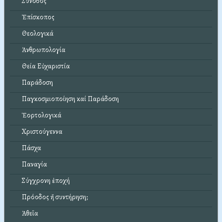
Σύνοδος
Ἐπίσκοπος
Θεολογικά
Ἀνθρωπολογία
Θεία Εὐχαριστία
Παράδοση
Παγκοσμιοποίηση καί Παράδοση
Ἑορτολογικά
Χριστούγεννα
Πάσχα
Παναγία
Σύγχρονη ἐποχή
Πρόοδος ἤ συντήρηση;
Ἀθεΐα