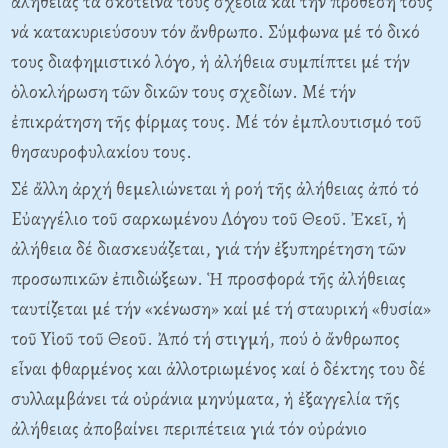
ἀλήθειας τά σκοτεινά τους σχέδια καί τήν πρόθεσή τους
νά κατακυριεύσουν τόν ἄνθρωπο. Σύμφωνα μέ τό δικό
τους διαφημιστικό λόγο, ἡ ἀλήθεια συμπίπτει μέ τήν
ὁλοκλήρωση τῶν δικῶν τους σχεδίων. Mέ τήν
ἐπικράτηση τῆς φίρμας τους. Mέ τόν ἐμπλουτισμό τοῦ
θησαυροφυλακίου τους.
Σέ ἄλλη ἀρχή θεμελιώνεται ἡ ροή τῆς ἀλήθειας ἀπό τό
Eὐαγγέλιο τοῦ σαρκωμένου Λόγου τοῦ Θεοῦ. Ἐκεῖ, ἡ
ἀλήθεια δέ διασκευάζεται, γιά τήν ἐξυπηρέτηση τῶν
προσωπικῶν ἐπιδιώξεων. Ἡ προσφορά τῆς ἀλήθειας
ταυτίζεται μέ τήν «κένωση» καί μέ τή σταυρική «θυσία»
τοῦ Yἱοῦ τοῦ Θεοῦ. Ἀπό τή στιγμή, πού ὁ ἄνθρωπος
εἶναι φθαρμένος και ἀλλοτριωμένος καί ὁ δέκτης του δέ
συλλαμβάνει τά οὐράνια μηνύματα, ἡ ἐξαγγελία τῆς
ἀλήθειας ἀποβαίνει περιπέτεια γιά τόν οὐράνιο