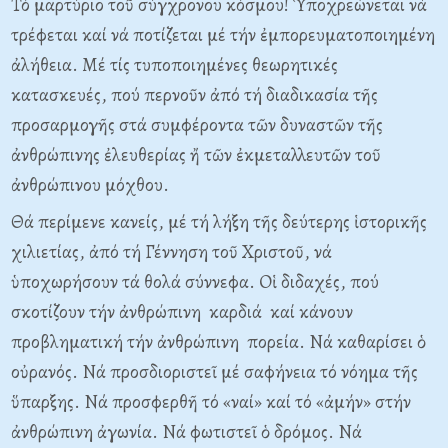
Τό μαρτύριο τοῦ σύγχρονου κόσμου! Ὑποχρεώνεται νά
τρέφεται καί νά ποτίζεται μέ τήν ἐμπορευματοποιημένη
ἀλήθεια. Mέ τίς τυποποιημένες θεωρητικές
κατασκευές, πού περνοῦν ἀπό τή διαδικασία τῆς
προσαρμογῆς στά συμφέροντα τῶν δυναστῶν τῆς
ἀνθρώπινης ἐλευθερίας ἤ τῶν ἐκμεταλλευτῶν τοῦ
ἀνθρώπινου μόχθου.
Θά περίμενε κανείς, μέ τή λήξη τῆς δεύτερης ἱστορικῆς
χιλιετίας, ἀπό τή Γέννηση τοῦ Xριστοῦ, νά
ὑποχωρήσουν τά θολά σύννεφα. Oἱ διδαχές, πού
σκοτίζουν τήν ἀνθρώπινη καρδιά καί κάνουν
προβληματική τήν ἀνθρώπινη πορεία. Nά καθαρίσει ὁ
οὐρανός. Nά προσδιοριστεῖ μέ σαφήνεια τό νόημα τῆς
ὕπαρξης. Nά προσφερθῆ τό «ναί» καί τό «ἀμήν» στήν
ἀνθρώπινη ἀγωνία. Nά φωτιστεῖ ὁ δρόμος. Nά