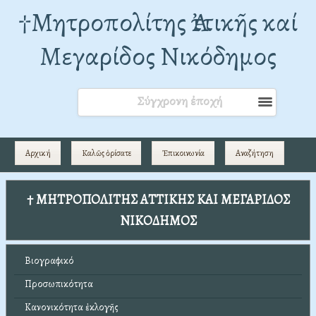
†Mητροπολίτης Ἀττικῆς καί
Μεγαρίδος Νικόδημος
Σύγχρονη ἐποχή
Αρχική
Καλῶς ὁρίσατε
Ἐπικοινωνία
Αναζήτηση
† ΜΗΤΡΟΠΟΛΙΤΗΣ ΑΤΤΙΚΗΣ ΚΑΙ ΜΕΓΑΡΙΔΟΣ
ΝΙΚΟΔΗΜΟΣ
Βιογραφικό
Προσωπικότητα
Κανονικότητα ἐκλογῆς