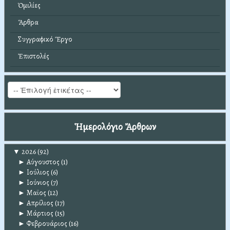
Ὁμιλίες
Ἄρθρα
Συγγραφικό Ἔργο
Ἐπιστολές
Ἡμερολόγιο Ἄρθρων
▼
2026
(92)
►
Αύγουστος
(1)
►
Ιούλιος
(6)
►
Ιούνιος
(7)
►
Μαϊος
(12)
►
Απρίλιος
(17)
►
Μάρτιος
(15)
►
Φεβρουάριος
(16)