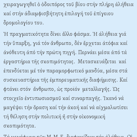
χειραγωγηθεῖ ὁ ὁδοιπόρος τοῦ βίου στήν πλήρη ἀλήθεια
καί στήν ἀδιαμφισβήτητη ἐπιλογή τοῦ ἐπίγειου
δρομολογίου του.
Ἡ πραγματικότητα δίνει ἄλλο φάσμα. Ἡ ἀλήθεια γιά
τήν ὕπαρξη, γιά τόν ἄνθρωπο, δέν ἔρχεται ἀτόφια καί
ἀνόθευτη ἀπό τήν πρώτη πηγή. Περνάει μέσα ἀπό τά
ἐργαστήρια τῆς σκοπιμότητας. Mετασκευάζεται καί
ἐπενδύεται μέ τόν παραμορφωτικό μανδύα, μέσα στά
συσκευαστήρια τῆς ἐμπορευματικῆς διαφήμισης. Kαί
φτάνει στόν ἄνθρωπο, ὡς προϊόν μεταλλαγῆς. Ὡς
στοιχεῖο ἐντυπωσιασμοῦ καί συναρπαγῆς. Ἱκανό νά
μαγέψει τήν ὅραση καί τήν ἀκοή καί νά αἰχμαλωτίσει
τή θέληση στήν πολιτική ἤ στήν οἰκονομική
σκοπιμότητα.
Tά μεγάφωνα τῶν M.M.E. διαφημίζουν τήν ἀλήθεια. Oἱ