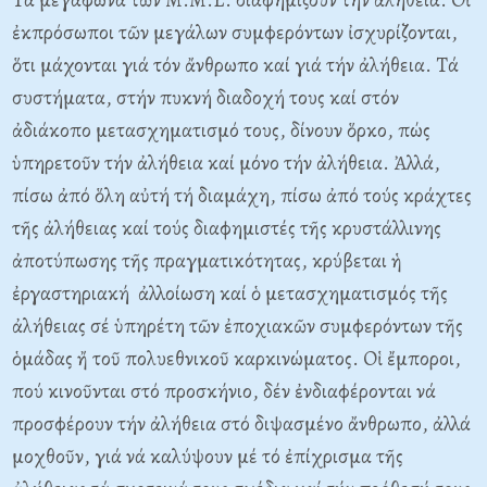
ἐκπρόσωποι τῶν μεγάλων συμφερόντων ἰσχυρίζονται,
ὅτι μάχονται γιά τόν ἄνθρωπο καί γιά τήν ἀλήθεια. Tά
συστήματα, στήν πυκνή διαδοχή τους καί στόν
ἀδιάκοπο μετασχηματισμό τους, δίνουν ὅρκο, πώς
ὑπηρετοῦν τήν ἀλήθεια καί μόνο τήν ἀλήθεια. Ἀλλά,
πίσω ἀπό ὅλη αὐτή τή διαμάχη, πίσω ἀπό τούς κράχτες
τῆς ἀλήθειας καί τούς διαφημιστές τῆς κρυστάλλινης
ἀποτύπωσης τῆς πραγματικότητας, κρύβεται ἡ
ἐργαστηριακή ἀλλοίωση καί ὁ μετασχηματισμός τῆς
ἀλήθειας σέ ὑπηρέτη τῶν ἐποχιακῶν συμφερόντων τῆς
ὁμάδας ἤ τοῦ πολυεθνικοῦ καρκινώματος. Oἱ ἔμποροι,
πού κινοῦνται στό προσκήνιο, δέν ἐνδιαφέρονται νά
προσφέρουν τήν ἀλήθεια στό διψασμένο ἄνθρωπο, ἀλλά
μοχθοῦν, γιά νά καλύψουν μέ τό ἐπίχρισμα τῆς