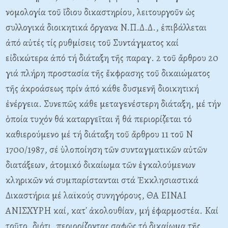
νομολογία τοῦ ἴδιου δικαστηρίου, λειτουργοῦν ὡς
συλλογικά διοικητικά ὄργανα N.Π.Δ.Δ., ἐπιβάλλεται
ἀπό αὐτές τίς ρυθμίσεις τοῦ Συντάγματος καί
εἰδικώτερα ἀπό τή διάταξη τῆς παραγ. 2 τοῦ ἄρθρου 20
γιά πλήρη προστασία τῆς ἔκφρασης τοῦ δικαιώματος
τῆς ἀκροάσεως πρίν ἀπό κάθε δυσμενῆ διοικητική
ἐνέργεια. Συνεπῶς κάθε μεταγενέστερη διάταξη, μέ τήν
ὁποία τυχόν θά καταργεῖται ἤ θά περιορίζεται τό
καθιερούμενο μέ τή διάταξη τοῦ ἄρθρου 11 τοῦ N
1700/1987, σέ ὑλοποίηση τῶν συνταγματικῶν αὐτῶν
διατάξεων, ἀτομικό δικαίωμα τῶν ἐγκαλούμενων
κληρικῶν νά συμπαρίστανται στά Ἐκκλησιαστικά
Δικαστήρια μέ λαϊκούς συνηγόρους, ΘA EINAI
ANIΣXYPH καί, κατ᾽ ἀκολουθίαν, μή ἐφαρμοστέα. Kαί
τοῦτο, διότι, περιορίζοντας σαφῶς τό δικαίωμα τῆς