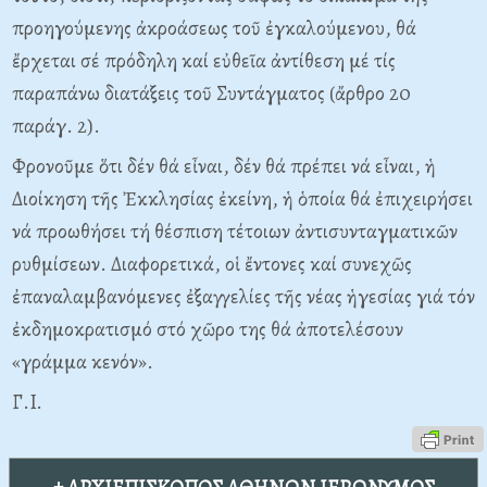
προηγούμενης ἀκροάσεως τοῦ ἐγκαλούμενου, θά
ἔρχεται σέ πρόδηλη καί εὐθεῖα ἀντίθεση μέ τίς
παραπάνω διατάξεις τοῦ Συντάγματος (ἄρθρο 20
παράγ. 2).
Φρονοῦμε ὅτι δέν θά εἶναι, δέν θά πρέπει νά εἶναι, ἡ
Διοίκηση τῆς Ἐκκλησίας ἐκείνη, ἡ ὁποία θά ἐπιχειρήσει
νά προωθήσει τή θέσπιση τέτοιων ἀντισυνταγματικῶν
ρυθμίσεων. Διαφορετικά, οἱ ἔντονες καί συνεχῶς
ἐπαναλαμβανόμενες ἐξαγγελίες τῆς νέας ἡγεσίας γιά τόν
ἐκδημοκρατισμό στό χῶρο της θά ἀποτελέσουν
«γράμμα κενόν».
Γ.I.