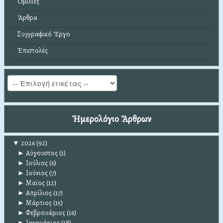
Ὁμιλίες
Ἄρθρα
Συγγραφικό Ἔργο
Ἐπιστολές
Ἡμερολόγιο Ἄρθρων
▼
2026
(92)
►
Αύγουστος
(1)
►
Ιούλιος
(6)
►
Ιούνιος
(7)
►
Μαϊος
(12)
►
Απρίλιος
(17)
►
Μάρτιος
(15)
►
Φεβρουάριος
(16)
►
Ιανουάριος
(18)