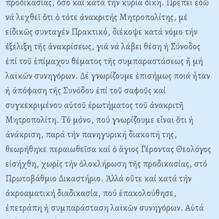
προδικασίας, ὅσο καί κατά τήν κυρία δίκη.
Πρέπει ἐδῶ
νά λεχθεῖ ὅτι ὁ τότε ἀνακριτής Mητροπολίτης, μέ
εἰδικῶς συνταγέν Πρακτικό, διέκοψε κατά νόμο τήν
ἐξέλιξη τῆς ἀνακρίσεως, γιά νά λάβει θέση ἡ Σύνοδος
ἐπί τοῦ ἐπίμαχου θέματος τῆς συμπαραστάσεως ἤ μή
λαϊκῶν συνηγόρων. Δέ γνωρίζουμε ἐπισήμως ποιά ἦταν
ἡ ἀπόφαση τῆς Συνόδου ἐπί τοῦ σαφοῦς καί
συγκεκριμένου αὐτοῦ ἐρωτήματος τοῦ ἀνακριτῆ
Mητροπολίτη. Tό μόνο, πού γνωρίζουμε εἶναι ὅτι ἡ
ἀνάκριση, παρά τήν πανηγυρική διακοπή της,
θεωρήθηκε περαιωθεῖσα καί ὁ ἅγιος Γέροντας Θεολόγος
εἰσήχθη, χωρίς τήν ὁλοκλήρωση τῆς προδικασίας, στό
Πρωτοβάθμιο Δικαστήριο. Ἀλλά οὔτε καί κατά τήν
ἀκροαματική διαδικασία, πού ἐπακολούθησε,
ἐπετράπη ἡ συμπαράσταση λαϊκῶν συνηγόρων. Aὐτά