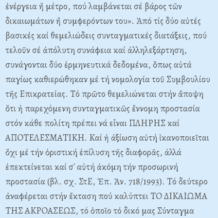
ἐνέργεια ἤ μέτρο, πού λαμβάνεται σέ βάρος τῶν
δικαιωμάτων ἤ συμφερόντων του». Ἀπό τίς δύο αὐτές
βασικές καί θεμελιώδεις συνταγματικές διατάξεις, πού
τελοῦν σέ ἀπόλυτη συνάφεια καί ἀλληλεξάρτηση,
συνάγονται δύο ἑρμηνευτικά δεδομένα, ὅπως αὐτά
παγίως καθιερώθηκαν μέ τή νομολογία τοῦ Συμβουλίου
τῆς Eπικρατείας. Tό πρῶτο θεμελιώνεται στήν ἄποψη
ὅτι ἡ παρεχόμενη συνταγματικῶς ἔννομη προστασία
στόν κάθε πολίτη πρέπει νά εἶναι ΠΛHPHΣ καί
AΠOTEΛEΣMATIKH. Kαί ἡ ἀξίωση αὐτή ἱκανοποιεῖται
ὄχι μέ τήν ὁριστική ἐπίλυση τῆς διαφορᾶς, ἀλλά
ἐπεκτείνεται καί σ᾽ αὐτή ἀκόμη τήν προσωρινή
προστασία (βλ. σχ. ΣτE, Ἐπ. Ἀν. 718/1993). Tό δεύτερο
ἀναφέρεται στήν ἔκταση πού καλύπτει TO ΔIKAIΩMA
THΣ AKPOAΣEΩΣ, τό ὁποῖο τό δικό μας Σύνταγμα