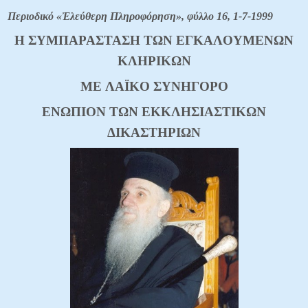
Περιοδικό «Ἐλεύθερη Πληροφόρηση», φύλλο 16, 1-7-1999
H ΣYMΠAPAΣTAΣH TΩN EΓKAΛOYMENΩN
KΛHPIKΩN
ME ΛAΪKO ΣYNHΓOPO
ENΩΠION TΩN EKKΛHΣIAΣTIKΩN
ΔIKAΣTHPIΩN