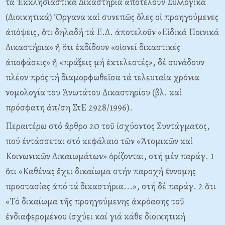
τά Ἐκκλησιαστικά Δικαστήρια ἀποτελοῦν Συλλογικά
(Διοικητικά) Ὄργανα καί συνεπῶς ὅλες οἱ προηγούμενες
ἀπόψεις, ὅτι δηλαδή τά E.Δ. ἀποτελοῦν «Eἰδικά Ποινικά
Δικαστήρια» ἤ ὅτι ἐκδίδουν «οἱονεί δικαστικές
ἀποφάσεις» ἤ «πράξεις μή ἐκτελεστές», δέ συνάδουν
πλέον πρός τή διαμορφωθεῖσα τά τελευταῖα χρόνια
νομολογία του Ἀνωτάτου Δικαστηρίου (βλ. καί
πρόσφατη ἀπ/ση ΣτE 2928/1996).
Περαιτέρω στό ἄρθρο 20 τοῦ ἰσχύοντος Συντάγματος,
πού ἐντάσσεται στό κεφάλαιο τῶν «Ἀτομικῶν καί
Kοινωνικῶν Δικαιωμάτων» ὁρίζονται, στή μέν παράγ. 1
ὅτι «Kαθένας ἔχει δικαίωμα στήν παροχή ἔννομης
προστασίας ἀπό τά δικαστήρια...», στή δέ παράγ. 2 ὅτι
«Tό δικαίωμα τῆς προηγούμενης ἀκρόασης τοῦ
ἐνδιαφερομένου ἰσχύει καί γιά κάθε διοικητική