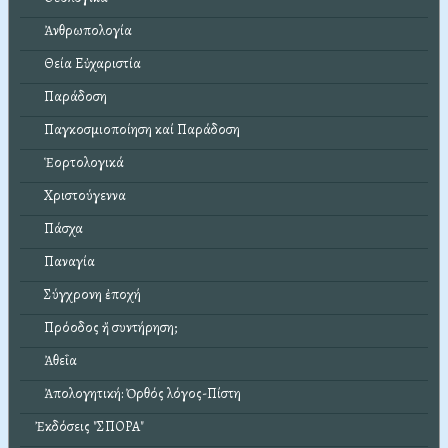
Ἀνθρωπολογία
Θεία Εὐχαριστία
Παράδοση
Παγκοσμιοποίηση καί Παράδοση
Ἑορτολογικά
Χριστούγεννα
Πάσχα
Παναγία
Σύγχρονη ἐποχή
Πρόοδος ἤ συντήρηση;
Ἀθεΐα
Ἀπολογητική: Ὀρθός λόγος-Πίστη
Ἐκδόσεις "ΣΠΟΡΑ"