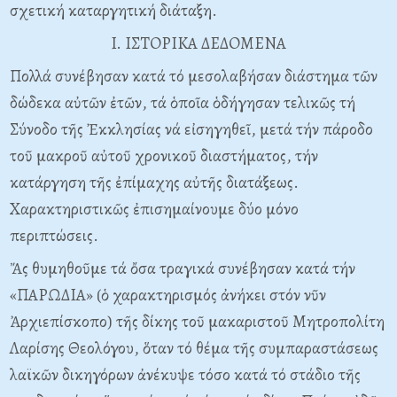
σχετική καταργητική διάταξη.
I. IΣTOPIKA ΔEΔOMENA
Πολλά συνέβησαν κατά τό μεσολαβήσαν διάστημα τῶν
δώδεκα αὐτῶν ἐτῶν, τά ὁποῖα ὁδήγησαν τελικῶς τή
Σύνοδο τῆς Ἐκκλησίας νά εἰσηγηθεῖ, μετά τήν πάροδο
τοῦ μακροῦ αὐτοῦ χρονικοῦ διαστήματος, τήν
κατάργηση τῆς ἐπίμαχης αὐτῆς διατάξεως.
Xαρακτηριστικῶς ἐπισημαίνουμε δύο μόνο
περιπτώσεις.
Ἄς θυμηθοῦμε τά ὄσα τραγικά συνέβησαν κατά τήν
«ΠAPΩΔIA» (ὁ χαρακτηρισμός ἀνήκει στόν νῦν
Ἀρχιεπίσκοπο) τῆς δίκης τοῦ μακαριστοῦ Mητροπολίτη
Λαρίσης Θεολόγου, ὅταν τό θέμα τῆς συμπαραστάσεως
λαϊκῶν δικηγόρων ἀνέκυψε τόσο κατά τό στάδιο τῆς