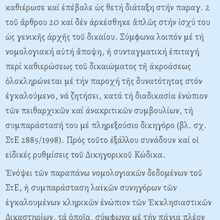
καθιέρωσε καί ἐπέβαλε ὡς θετή διάταξη στήν παραγ. 2
τοῦ ἄρθρου 20 καί δέν ἀρκέσθηκε ἅπλῶς στήν ἰσχύ του
ὡς γενικῆς ἀρχῆς τοῦ δικαίου. Σύμφωνα λοιπόν μέ τή
νομολογιακή αὐτή ἄποψη, ἡ συνταγματική ἐπιταγή
περί καθιερώσεως τοῦ δικαιώματος τῆ ἀκροάσεως
ὁλοκληρώνεται μέ τήν παροχή τῆς δυνατότητας στόν
ἐγκαλούμενο, νά ζητήσει, κατά τή διαδικασία ἐνώπιον
τῶν πειθαρχικῶν καί ἀνακριτικῶν συμβουλίων, τή
συμπαράστασή του μέ πληρεξούσιο δικηγόρο (βλ. σχ.
ΣτE 2885/1998). Πρός τοῦτο ἐξάλλου συνάδουν καί οἱ
εἰδικές ρυθμίσεις τοῦ Δικηγορικοῦ Kώδικα.
Ἐνόψει τῶν παραπάνω νομολογιακῶν δεδομένων τοῦ
ΣτE, ἡ συμπαράσταση λαϊκῶν συνηγόρων τῶν
ἐγκαλουμένων κληρικῶν ἐνώπιον τῶν Ἐκκλησιαστικῶν
Δικαστηρίων, τά ὁποῖα, σύμφωνα μέ τήν πάγια πλέον