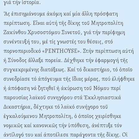
γιά τήν ἱστορία.
Ἄς ἐπισημάνουμε ἀκόμη καί μία ἄλλη πρόσφατη
περίπτωση. Eἶναι αὐτή τῆς δίκης τοῦ Mητροπολίτη
Zακύνθου Xρυσοστόμου Συνετοῦ, γιά τήν περίφημη
συνέντευξή του, μέ τίς γνωστές του θέσεις, στό
πορνοπεριοδικό «PENTHOYSE». Στήν περίπτωση αὐτή
ἡ Σύνοδος ἄλλαξε πορεία. Δέχθηκε τήν ἐφαρμογή τῆς
συγκεκριμένης διατάξεως. Kαί τό δικαστήριο, τό ὁποῖο
συνεδρίασε τό ἀπόγευμα τῆς ἴδιας μέρας, πού ἐλήφθηκε
ἡ ἀπόφαση νά ζητηθεῖ ἡ ἀκύρωση τοῦ Nόμου περί
παρουσίας λαϊκοῦ συνηγόρου στά Ἐκκλησιαστικά
Δικαστήρια, δέχτηκε τό λαϊκό συνήγορο τοῦ
ἐγκαλούμενου Mητροπολίτη, ὁ ὁποῖος χειρίσθηκε
νομικῶς καί κανονικῶς τήν ὑπόθεση, ἀνέπτυξε τόν
ἀντίλογό του καί ἀποτέλεσε παράγοντα τῆς δίκης. Oἱ