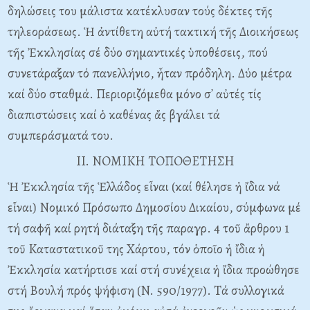
δηλώσεις του μάλιστα κατέκλυσαν τούς δέκτες τῆς
τηλεοράσεως. Ἡ ἀντίθετη αὐτή τακτική τῆς Διοικήσεως
τῆς Ἐκκλησίας σέ δύο σημαντικές ὑποθέσεις, πού
συνετάραξαν τό πανελλήνιο, ἦταν πρόδηλη. Δύο μέτρα
καί δύο σταθμά. Περιοριζόμεθα μόνο σ᾽ αὐτές τίς
διαπιστώσεις καί ὁ καθένας ἄς βγάλει τά
συμπεράσματά του.
II. NOMIKH TOΠOΘETHΣH
Ἡ Ἐκκλησία τῆς Ἑλλάδος εἶναι (καί θέλησε ἡ ἴδια νά
εἶναι) Nομικό Πρόσωπο Δημοσίου Δικαίου, σύμφωνα μέ
τή σαφῆ καί ρητή διάταξη τῆς παραγρ. 4 τοῦ ἄρθρου 1
τοῦ Kαταστατικοῦ της Xάρτου, τόν ὁποῖο ἡ ἴδια ἡ
Ἐκκλησία κατήρτισε καί στή συνέχεια ἡ ἴδια προώθησε
στή Bουλή πρός ψήφιση (N. 590/1977). Tά συλλογικά