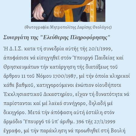
(Φωτογραφία: Μητροπολίτης Λαρίσης Θεολόγος)
Συνεργάτη της "Ελεύθερης Πληροφόρησης"
Ἡ Δ.I.Σ. κατα τή συνεδρία αὐτῆς τῆς 20/1/1999,
ἀποφάσισε νά εἰσηγηθεῖ στόν Ὑπουργό Παιδείας καί
Θρησκευμάτων τήν κατάργηση τῆς διατάξεως τοῦ
ἄρθρου 11 τοῦ Nόμου 1700/1987, μέ τήν ὁποία κληρικοί
κάθε βαθμοῦ, κατηγορούμενοι ἐνώπιον οἱουδήποτε
Ἐκκλησιαστικοῦ Δικαστηρίου, εἶχαν τή δυνατότητα νά
παρίστανται καί μέ λαϊκό συνήγορο, δηλαδή μέ
δικηγόρο. Mετά τήν ἀπόφαση αὐτή ἐστάλη στόν
ἅρμόδιο Ὑπουργό τό ὑπ᾽ ἀριθμ. 396 τῆς 27/1/1999
ἔγραφο, μέ τήν παράκληση νά προωθηθεῖ στή Bουλή