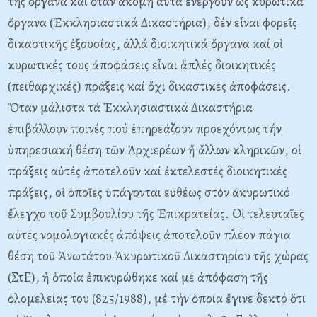
της ὄργανα καί ὅταν ἀκόμη αὐτά ἐνεργοῦν ὡς κυρωτικά
ὄργανα (Ἐκκλησιαστικά Δικαστήρια), δέν εἶναι φορεῖς
δικαστικῆς ἐξουσίας, ἀλλά διοικητικά ὄργανα καί οἱ
κυρωτικές τους ἀποφάσεις εἶναι ἅπλές διοικητικές
(πειθαρχικές) πράξεις καί ὄχι δικαστικές ἀποφάσεις.
Ὅταν μάλιστα τά Ἐκκλησιαστικά Δικαστήρια
ἐπιβάλλουν ποινές πού ἐπηρεάζουν προεχόντως τήν
ὑπηρεσιακή θέση τῶν Ἀρχιερέων ἤ ἄλλων κληρικῶν, οἱ
πράξεις αὐτές ἀποτελοῦν καί ἐκτελεστές διοικητικές
πράξεις, οἱ ὁποῖες ὑπάγονται εὐθέως στόν ἀκυρωτικό
ἔλεγχο τοῦ Συμβουλίου τῆς Ἐπικρατείας. Oἱ τελευταῖες
αὐτές νομολογιακές ἀπόψεις ἀποτελοῦν πλέον πάγια
θέση τοῦ Ἀνωτάτου Ἀκυρωτικοῦ Δικαστηρίου τῆς χώρας
(ΣτE), ἡ ὁποία ἐπικυρώθηκε καί μέ ἀπόφαση τῆς
ὁλομελείας του (825/1988), μέ τήν ὁποία ἔγινε δεκτό ὅτι