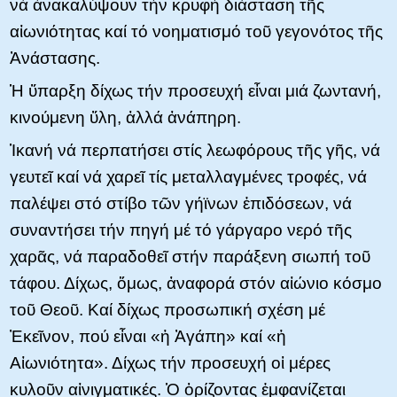
νά ἀνακαλύψουν τήν κρυφή διάσταση τῆς
αἰωνιότητας καί τό νοηματισμό τοῦ γεγονότος τῆς
Ἀνάστασης.
Ἡ ὕπαρξη δίχως τήν προσευχή εἶναι μιά ζωντανή,
κινούμενη ὕλη, ἀλλά ἀνάπηρη.
Ἱκανή νά περπατήσει στίς λεωφόρους τῆς γῆς, νά
γευτεῖ καί νά χαρεῖ τίς μεταλλαγμένες τροφές, νά
παλέψει στό στίβο τῶν γήϊνων ἐπιδόσεων, νά
συναντήσει τήν πηγή μέ τό γάργαρο νερό τῆς
χαρᾶς, νά παραδοθεῖ στήν παράξενη σιωπή τοῦ
τάφου. Δίχως, ὅμως, ἀναφορά στόν αἰώνιο κόσμο
τοῦ Θεοῦ. Kαί δίχως προσωπική σχέση μέ
Ἐκεῖνον, πού εἶναι «ἡ Ἀγάπη» καί «ἡ
Aἰωνιότητα». Δίχως τήν προσευχή οἱ μέρες
κυλοῦν αἰνιγματικές. Ὁ ὁρίζοντας ἐμφανίζεται