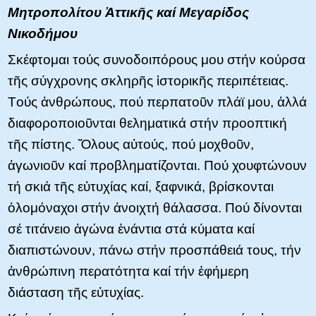
Μητροπολίτου Ἀττικῆς καί Μεγαρίδος
Νικοδήμου
Σκέφτομαι τούς συνοδοιπόρους μου στήν κούρσα
τῆς σύγχρονης σκληρῆς ἱστορικῆς περιπέτειας.
Tούς ἀνθρώπους, πού περπατοῦν πλάϊ μου, ἀλλά
διαφοροποιοῦνται θεληματικά στήν προοπτική
τῆς πίστης. Ὅλους αὐτούς, πού μοχθοῦν,
ἀγωνιοῦν καί προβληματίζονται. Πού χουφτώνουν
τή σκιά τῆς εὐτυχίας καί, ξαφνικά, βρίσκονται
ὁλομόναχοι στήν ἀνοιχτή θάλασσα. Πού δίνονται
σέ τιτάνειο ἀγώνα ἐνάντια στά κύματα καί
διαπιστώνουν, πάνω στήν προσπάθειά τους, τήν
ἀνθρώπινη περατότητα καί τήν ἐφήμερη
διάσταση τῆς εὐτυχίας.