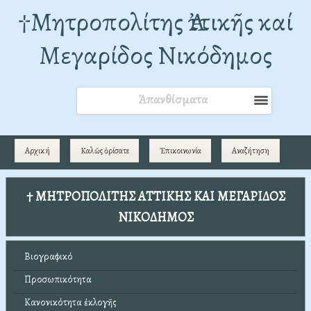
†Mητροπολίτης Ἀττικῆς καί
Μεγαρίδος Νικόδημος
Ἀπανθίσματα
Αρχική
Καλῶς ὁρίσατε
Ἐπικοινωνία
Αναζήτηση
† ΜΗΤΡΟΠΟΛΙΤΗΣ ΑΤΤΙΚΗΣ ΚΑΙ ΜΕΓΑΡΙΔΟΣ
ΝΙΚΟΔΗΜΟΣ
Βιογραφικό
Προσωπικότητα
Κανονικότητα ἐκλογῆς