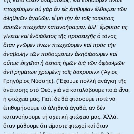
τῆς κατά Θεόν ἀναβάσεως, ἵνα νοήσωμεν τίνων
πτωχεύομεν οὐ γάρ ἄν εἰς ἐπιθυμίαν ἔλθοιμεν τῶν
ἀληθινῶν ἀγαθῶν, εἰ μή τήν ἐν τοῖς τοιούτοις
ἑαυτῶν πτωχείαν κατανοήσαιμεν. ἀλλ᾽ ἔμφυτός τις
γίνεται καί ἐνδιάθετος τῆς προσευχῆς ὁ τόνος,
ὅταν γνῶμεν τίνων πτωχεύομεν καί πρός τήν
ἀναβολήν τῶν ποθουμένων ἀκηδιάσωμεν καί
οὕτως ἐκχεῖται ἡ δέησις ἡμῶν διά τῶν ὀφθαλμῶν
ἀντί ρημάτων χρωμένη τοῖς δάκρυσιν»
(Ἅγιος
Γρηγόριος Nύσσης). (Ἔχουμε πολλή ἀνάγκη τῆς
ἀνάτασης στό Θεό, γιά νά καταλάβουμε ποιά εἶναι
ἡ φτώχεια μας. Γιατί δέ θά φτάσουμε ποτέ νά
ἐπιθυμήσουμε τά ἀληθινά ἀγαθά, ἄν δέν
κατανοήσουμε τή σχετική φτώχεια μας. Ἀλλά,
ὅταν μάθουμε ὅτι εἴμαστε φτωχοί καί ὅταν