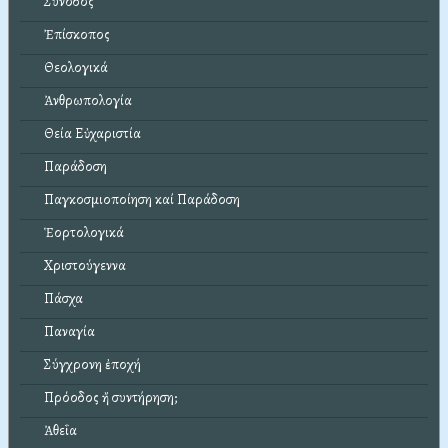
Σύνοδος
Ἐπίσκοπος
Θεολογικά
Ἀνθρωπολογία
Θεία Εὐχαριστία
Παράδοση
Παγκοσμιοποίηση καί Παράδοση
Ἑορτολογικά
Χριστούγεννα
Πάσχα
Παναγία
Σύγχρονη ἐποχή
Πρόοδος ἤ συντήρηση;
Ἀθεΐα