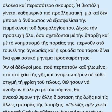
ὁλοένα καί περισσότερο σκοῦρος. Ἡ βιοπάλη
γίνεται καθημερινά πιό προβληματική, μιά καί δέν
μπορεῖ ὁ ἄνθρωπος νά ἐξασφαλίσει τήν
ἐπιμήκυνση τοῦ δρομολογίου του. Δίχως τήν
προσευχή ὅλα, ὅσα σχετίζονται μέ τήν ὕπαρξη καί
μέ τό νοηματισμό τῆς πορείας της, περνοῦν στό
τοῦνελ τῆς ἀγνωσίας καί ἡ κρυάδα τοῦ τάφου δίνει
ἕνα φρικιαστικό μήνυμα προσκαιρότητας.
Ἄν οἱ ἀδελφοί μου, πού περπατοῦν καθηλωμένοι
στά στοιχεῖα τῆς γῆς καί ἀντιμετωπίζουν σέ κάθε
στιγμή τή φρίκη τοῦ τέλους, θελήσουν νά
ἀνοίξουν διάλογο μέ τόν οὐρανό, θά
ἀνακαλύψουν τήν ἄλλη διάσταση τῆς ζωῆς καί τίς
ἄλλες ἐμπειρίες τῆς ὕπαρξης.
«Πολλῆς ἡμῖν χρεία