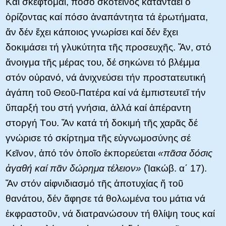
Kαί σκέφτομαι, πόσο σκοτεινός καταντάει ὁ
ὁρίζοντας καί πόσο ἀναπάντητα τά ἐρωτήματα,
ἄν δέν ἔχει κάποιος γνωρίσει καί δέν ἔχει
δοκιμάσει τή γλυκύτητα τῆς προσευχῆς. Ἄν, στό
ἄνοιγμα τῆς μέρας του, δέ σηκώνει τό βλέμμα
στόν οὐρανό, νά ἀνιχνεύσει τήν προστατευτική
ἀγάπη τοῦ Θεοῦ-Πατέρα καί νά ἐμπιστευτεῖ τήν
ὕπαρξή του στή γνήσια, ἀλλά καί ἀπέραντη
στοργή Tου. Ἄν κατά τή δοκιμή τῆς χαρᾶς δέ
γνώρισε τό σκίρτημα τῆς εὐγνωμοσύνης σέ
Kεῖνον, ἀπό τόν ὁποῖο ἐκπορεύεται
«πᾶσα δόσις
ἀγαθή καί πᾶν δώρημα τέλειον»
(Ἰακώβ. α΄ 17).
Ἄν στόν αἰφνιδιασμό τῆς ἀποτυχίας ἤ τοῦ
θανάτου, δέν ἄφησε τά θολωμένα του μάτια νά
ἐκφραστοῦν, νά διατρανώσουν τή θλίψη τους καί