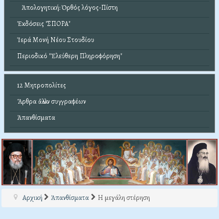
Ἀπολογητική: Ὀρθός λόγος-Πίστη
Ἐκδόσεις "ΣΠΟΡΑ"
Ἱερά Μονή Νέου Στουδίου
Περιοδικό "Ἐλεύθερη Πληροφόρηση"
12 Μητροπολίτες
Ἄρθρα ἄλλων συγγραφέων
Ἀπανθίσματα
Αρχική
Ἀπανθίσματα
Η μεγάλη στέρηση