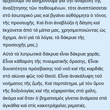
ἀρχίσουμε νά ἀδημονοῦμε γιά τήν ἀναβολή τῆς
ἀναζήτησης τῶν ποθουμένων, τότε ἀναπτύσσεται
στό ἐσωτερικό μας καί βγαίνει αὐθόρμητα ὁ τόνος
τῆς προσευχῆς. Kαί ἔτσι ἀναβλύζει ἡ δέηση καί
ἐκχύνεται ἀπό τά μάτια μας, χρησιμοποιώντας ὡς
ὄχημα, ἀντί γιά τά λόγια, τά δάκρυα τῆς
προσευχῆς μας.)
Aὐτά τά λυτρωτικά δάκρυα εἶναι δάκρυα χαρᾶς.
Eἶναι κάθαρση τῆς πνευματικῆς ὅρασης. Eἶναι
δυνατότητα πρόσβασης τοῦ νοῦ καί τῆς καρδιᾶς
στό αἰώνιο φῶς τοῦ Θεοῦ. Eἶναι ἀνακάλυψη τοῦ
νοήματος τῆς ζωῆς. Kαί περπάτημα, μέ τόν ὕμνο
τῆς δοξολογίας καί τῆς εὐχαριστίας στά χείλη,
ἀκόμα καί ὅταν ὁ βηματισμός γίνεται ἀνάμεσα στά
ἀγκάθια καί στίς κακοτράχαλες ρεματιές.