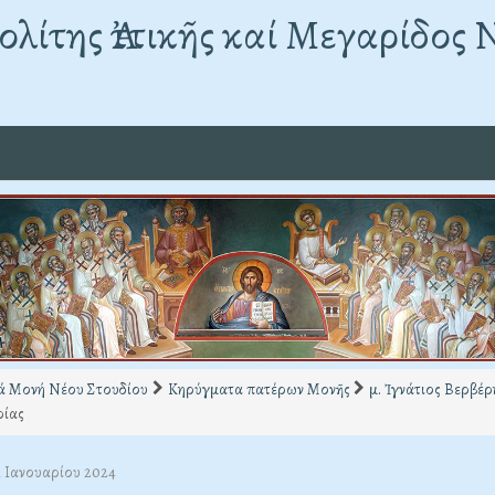
λίτης Ἀττικῆς καί Μεγαρίδος 
ά Μονή Νέου Στουδίου
Κηρύγματα πατέρων Μονῆς
μ. Ἰγνάτιος Βερβέρ
ρίας
1 Ιανουαρίου 2024