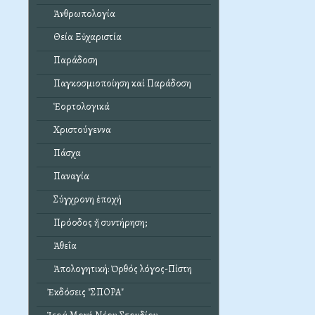
Ἀνθρωπολογία
Θεία Εὐχαριστία
Παράδοση
Παγκοσμιοποίηση καί Παράδοση
Ἑορτολογικά
Χριστούγεννα
Πάσχα
Παναγία
Σύγχρονη ἐποχή
Πρόοδος ἤ συντήρηση;
Ἀθεΐα
Ἀπολογητική: Ὀρθός λόγος-Πίστη
Ἐκδόσεις "ΣΠΟΡΑ"