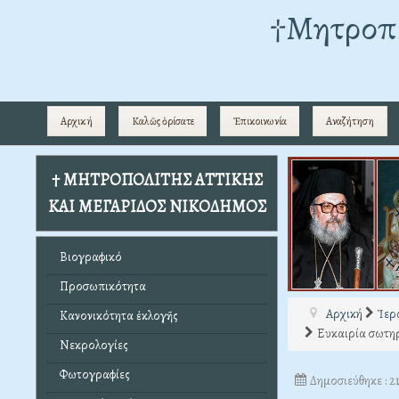
†Mητροπο
Αρχική
Καλῶς ὁρίσατε
Ἐπικοινωνία
Αναζήτηση
† ΜΗΤΡΟΠΟΛΙΤΗΣ ΑΤΤΙΚΗΣ
ΚΑΙ ΜΕΓΑΡΙΔΟΣ ΝΙΚΟΔΗΜΟΣ
Βιογραφικό
Προσωπικότητα
Αρχική
Ἱερ
Κανονικότητα ἐκλογῆς
Ευκαιρία σωτη
Νεκρολογίες
Φωτογραφίες
Δημοσιεύθηκε : 2