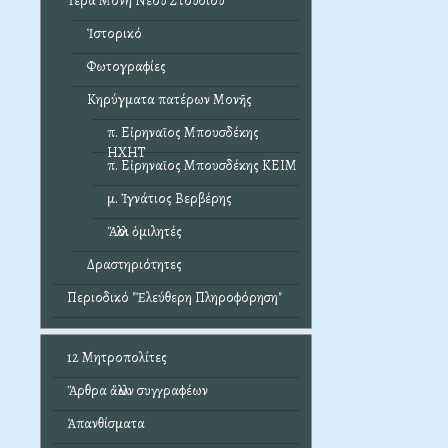
Ἱερά Μονή Νέου Στουδίου
Ἱστορικό
Φωτογραφίες
Κηρύγματα πατέρων Μονῆς
π. Εἰρηναῖος Μπουσδέκης
ΗΧΗΤ
π. Εἰρηναῖος Μπουσδέκης ΚΕΙΜ
μ. Ἰγνάτιος Βερβέρης
Ἄλλοι ὁμιλητές
Δραστηριότητες
Περιοδικό "Ἐλεύθερη Πληροφόρηση"
12 Μητροπολίτες
Ἄρθρα ἄλλων συγγραφέων
Ἀπανθίσματα