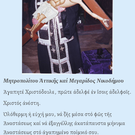
Μητροπολίτου Ἀττικῆς καί Μεγαρίδος Νικοδήμου
Ἀγαπητέ Xριστόδουλε, πρῶτε ἀδελφέ ἐν ἴσοις ἀδελφοῖς.
Xριστός ἀνέστη.
Ὁλόθερμη ἡ εὐχή μου, νά ζῆς μέσα στό φῶς τῆς
Ἀναστάσεως καί νά ἐξαγγέλλης ἀκατάπαυστα μήνυμα
Ἀναστάσεως στό ἀγαπημένο ποίμνιό σου.