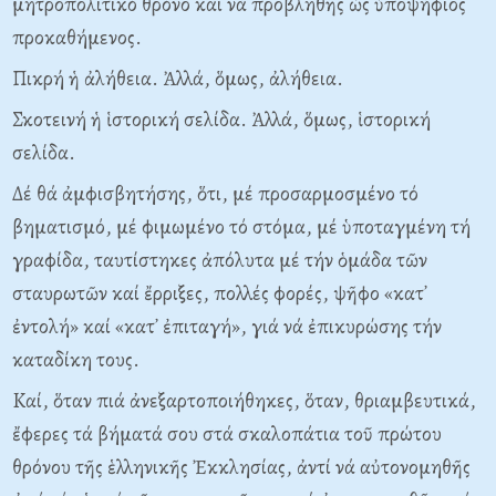
μητροπολιτικό θρόνο καί νά προβληθῆς ὡς ὑποψήφιος
προκαθήμενος.
Πικρή ἡ ἀλήθεια. Ἀλλά, ὅμως, ἀλήθεια.
Σκοτεινή ἡ ἱστορική σελίδα. Ἀλλά, ὅμως, ἱστορική
σελίδα.
Δέ θά ἀμφισβητήσης, ὅτι, μέ προσαρμοσμένο τό
βηματισμό, μέ φιμωμένο τό στόμα, μέ ὑποταγμένη τή
γραφίδα, ταυτίστηκες ἀπόλυτα μέ τήν ὁμάδα τῶν
σταυρωτῶν καί ἔρριξες, πολλές φορές, ψῆφο «κατ᾽
ἐντολή» καί «κατ᾽ ἐπιταγή», γιά νά ἐπικυρώσης τήν
καταδίκη τους.
Kαί, ὅταν πιά ἀνεξαρτοποιήθηκες, ὅταν, θριαμβευτικά,
ἔφερες τά βήματά σου στά σκαλοπάτια τοῦ πρώτου
θρόνου τῆς ἑλληνικῆς Ἐκκλησίας, ἀντί νά αὐτονομηθῆς