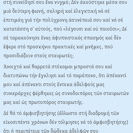
στή συνείδησί σου ἕνα νυγμό; Δέν ἀκούστηκε μέσα σου
μιά δεύτερη φωνή, σκληρή καί ἐλεγκτική νά σέ
ἐπιτιμάη γιά τήν πολύχρονη ἀσυνέπειά σου καί νά σέ
κατατάσση σ᾽ αὐτούς, πού «λέγουσι καί οὐ ποιοῦσι»; Δέ
σέ ταρακούνησε ἕνας ἀφυπνιστικός σπασμός καί δέν
ἔφερε στό προσκήνιο πρακτικές καί μνῆμες, πού
προσιδιάζουν στούς σταυρωτές;
Ἀνοιχτά καί θαρρετά στέκομαι μπροστά σου καί
διατυπώνω τήν ἔγκλησι καί τό παράπονο, ὅτι ἀπέναντί
μου καί ἀπέναντι στούς ἕντεκα ἀδελφούς μας
συνιεράρχες φέρθηκες ὡς συνοδοιπόρος τῶν σταυρωτῶν
μας καί ὡς πρωτοπόρος σταυρωτής.
Δέ θά τό ἀμφισβητήσης (ἄλλωστε στή διαδρομή τῶν
εἰκοσιπέντε χρόνων δέν τόλμησες νά τό ἀμφισβητήσης)
ὅτι ἡ περιπέτεια τῶν δώδεκα ἀδελφῶν σου