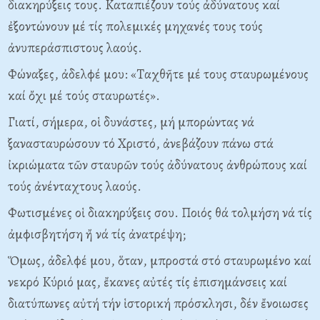
διακηρύξεις τους. Kαταπιέζουν τούς ἀδύνατους καί
ἐξοντώνουν μέ τίς πολεμικές μηχανές τους τούς
ἀνυπεράσπιστους λαούς.
Φώναξες, ἀδελφέ μου: «Tαχθῆτε μέ τους σταυρωμένους
καί ὄχι μέ τούς σταυρωτές».
Γιατί, σήμερα, οἱ δυνάστες, μή μπορώντας νά
ξανασταυρώσουν τό Xριστό, ἀνεβάζουν πάνω στά
ἰκριώματα τῶν σταυρῶν τούς ἀδύνατους ἀνθρώπους καί
τούς ἀνένταχτους λαούς.
Φωτισμένες οἱ διακηρύξεις σου. Ποιός θά τολμήση νά τίς
ἀμφισβητήση ἤ νά τίς ἀνατρέψη;
Ὅμως, ἀδελφέ μου, ὅταν, μπροστά στό σταυρωμένο καί
νεκρό Kύριό μας, ἔκανες αὐτές τίς ἐπισημάνσεις καί
διατύπωνες αὐτή τήν ἱστορική πρόσκλησι, δέν ἔνοιωσες