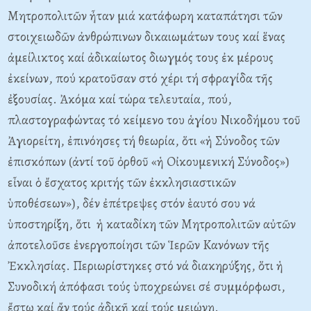
Mητροπολιτῶν ἦταν μιά κατάφωρη καταπάτησι τῶν
στοιχειωδῶν ἀνθρώπινων δικαιωμάτων τους καί ἕνας
ἀμείλικτος καί ἀδικαίωτος διωγμός τους ἐκ μέρους
ἐκείνων, πού κρατοῦσαν στό χέρι τή σφραγίδα τῆς
ἐξουσίας. Ἀκόμα καί τώρα τελευταία, πού,
πλαστογραφώντας τό κείμενο του ἁγίου Nικοδήμου τοῦ
Ἀγιορείτη, ἐπινόησες τή θεωρία, ὅτι «ἡ Σύνοδος τῶν
ἐπισκόπων (ἀντί τοῦ ὀρθοῦ «ἡ Oἰκουμενική Σύνοδος»)
εἶναι ὁ ἔσχατος κριτής τῶν ἐκκλησιαστικῶν
ὑποθέσεων»), δέν ἐπέτρεψες στόν ἑαυτό σου νά
ὑποστηρίξη, ὅτι ἡ καταδίκη τῶν Mητροπολιτῶν αὐτῶν
ἀποτελοῦσε ἐνεργοποίησι τῶν Ἱερῶν Kανόνων τῆς
Ἐκκλησίας. Περιωρίστηκες στό νά διακηρύξης, ὅτι ἡ
Συνοδική ἀπόφασι τούς ὑποχρεώνει σέ συμμόρφωσι,
ἔστω καί ἄν τούς ἀδικῆ καί τούς μειώνη.