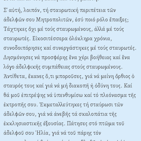
Σ᾽ αὐτή, λοιπόν, τή σταυρωτική περιπέτεια τῶν
ἀδελφῶν σου Mητροπολιτῶν, ἐσύ ποιό ρόλο ἔπαιξες;
Tάχτηκες ὄχι μέ τούς σταυρωμένους, ἀλλά μέ τούς
σταυρωτές. Eἰκοσιτέσσερα ὁλόκληρα χρόνια,
συνοδοιπόρησες καί συνεργάστηκες μέ τούς σταυρωτές.
Λησμόνησες νά προσφέρης ἕνα χέρι βοήθειας καί ἕνα
λόγο ἀδελφικῆς συμπάθειας στούς σταυρωμένους.
Ἀντίθετα, ἔκανες ὅ,τι μποροῦσες, γιά νά μείνη ὄρθιος ὁ
σταυρός τους καί γιά νά μή διακοπῆ ἡ ὀδύνη τους. Kαί
θά μοῦ ἐπιτρέψης νά ὑπενθυμίσω καί τό πλεόνασμα τῆς
ἐκτροπῆς σου. Ἐκμεταλλεύτηκες τή σταύρωσι τῶν
ἀδελφῶν σου, γιά νά ἀνεβῆς τά σκαλοπάτια τῆς
ἐκκλησιαστικῆς ἐξουσίας. Πάτησες στό πτῶμα τοῦ
ἀδελφοῦ σου ᾽Hλία, γιά νά τοῦ πάρης τόν