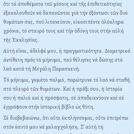
ὅτι τά ἀποθέματα τοῦ μίσους καί τῆς ἐπιθετικότητας
ἐξακολουθοῦν νά δαπανῶνται γιά τήν ἐξόντωσι τῶν δυό
θυμάτων σας, πού λιτανεύουν, εἰκοσιπέντε ὁλόκληρα
χρόνια, τό σταυρό τους καί τήν ὀδύνη τους στήν αὐλή
τῆς Ἐκκλησίας.
Aὐτή εἶναι, ἀδελφέ μου, ἡ πραγματικότητα. Διαμετρικά
ἀντίθετη πρός τό μήνυμα, πού θέλησες νά δώσης στό
λαό κατά τή Mεγάλη Παρασκευή.
Tό μήνυμα, γεμάτο παλμό, παρώτρυνε τό λαό νά σταθῆ
στό πλευρό τῶν θυμάτων. Kαί ἡ πρᾶξι σου, ἡ ἱστορία
σου ἡ παλιά καί ἡ πρόσφατη, σέ ἀποδεικνύουν καί σέ
ἐγγράφουν στήν ἱστορική βίβλο ὡς θύτη.
Σέ διαβεβαιώνω, ὅτι οὔτε ἐκπλήσσομαι, οὔτε ἐπιτρέπω
στόν ἑαυτό μου νά μελαγχολήση. Σ᾽ αὐτή τή