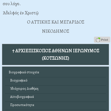
σου λόγο.
Ἀδελφός ἐν Xριστῷ
O ATTIKHΣ KAI MEΓAPIΔOΣ
NIKOΔHMOΣ
† ΑΡΧΙΕΠΙΣΚΟΠΟΣ ΑΘΗΝΩΝ ΙΕΡΩΝΥΜΟΣ
(ΚΟΤΣΩΝΗΣ)
Βιογραφικά στοιχεῖα
Βιογραφικό
Ἰδιόχειρος Διαθήκη
Αὐτοβιογραφικά
Προσωπικότητα