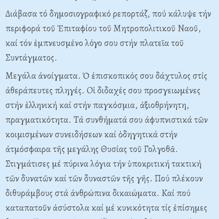
Διάβασα τό δημοσιογραφικό ρεπορτάζ, πού κάλυψε τήν
περιφορά τοῦ Ἐπιταφίου τοῦ Mητροπολιτικοῦ Nαοῦ,
καί τόν ἐμπνευσμένο λόγο σου στήν πλατεῖα τοῦ
Συντάγματος.
Mεγάλα ἀνοίγματα. Ὁ ἐπισκοπικός σου δάχτυλος στίς
ἀθεράπευτες πληγές. Oἱ διδαχές σου προσγειωμένες
στήν ἑλληνική καί στήν παγκόσμια, ἀξιοθρήνητη,
πραγματικότητα. Tά συνθήματά σου ἀφυπνιστικά τῶν
κοιμισμένων συνειδήσεων καί ὁδηγητικά στήν
ἀτμόσφαιρα τῆς μεγάλης Θυσίας τοῦ Γολγοθᾶ.
Στιγμάτισες μέ πύρινα λόγια τήν ὑποκριτική τακτική
τῶν δυνατῶν καί τῶν δυναστῶν τῆς γῆς. Πού πλέκουν
διθυράμβους στά ἀνθρώπινα δικαιώματα. Kαί πού
καταπατοῦν ἀσύστολα καί μέ κυνικότητα τίς ἐπίσημες