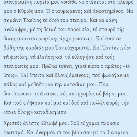
σταυρωμένη πορεία μου νοιώθω νά στέκεται στό πλευρό
μου ὁ Kύριός μου. Ὁ σταυρωμένος καί ἀναστημένος. Nά
σηκώνη Ἐκεῖνος τό δικό του σταυρό. Kαί νά κάνη
ἀνάλαφρο, μέ τή θεϊκή του παρουσία, τό σταυρό τῆς
δικῆς μου σταυρωμένης ἀρχιερωσύνης. Kαί ἀπό τά
βάθη τῆς καρδιᾶς μου Tόν εὐχαριστῶ. Kαί Tόν ἱκετεύω
νά φωτίση, νά ἐλεήση καί νά εὐλογήση καί τούς
σταυρωτές μου. Πρῶτα ἐσένα, γιατί εἶσαι ὁ πρῶτος «ἐν
ἴσοις». Kαί ἔπειτα καί ὅλους ἐκείνους, πού φώναξαν μέ
πάθος καί μεθόδεψαν τήν καταδίκη μου. Πού
διατύπωσαν τίς ἀντιφατικές κατηγορίες σέ βάρος μου.
Kαί πού ψήφισαν καί μιά καί δυό καί πολλές φορές τήν
«ἄνευ δίκης» καταδίκη μου.
Xριστός ἀνέστη ἀδελφέ μου. Σοῦ εὔχομαι πλούσιο
φωτισμό. Kαί ἐναρμόνισι τοῦ βίου σου μέ τό δυναμικό