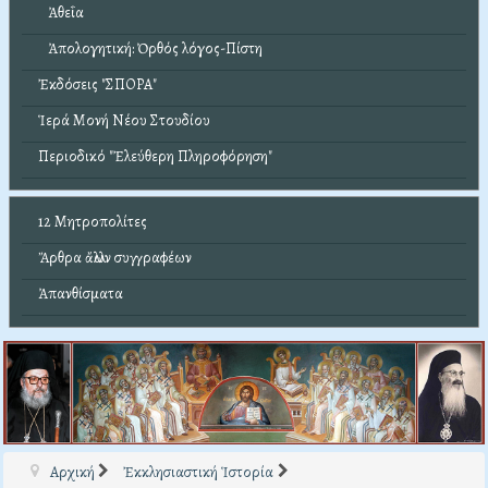
Ἀθεΐα
Ἀπολογητική: Ὀρθός λόγος-Πίστη
Ἐκδόσεις "ΣΠΟΡΑ"
Ἱερά Μονή Νέου Στουδίου
Περιοδικό "Ἐλεύθερη Πληροφόρηση"
12 Μητροπολίτες
Ἄρθρα ἄλλων συγγραφέων
Ἀπανθίσματα
Αρχική
Ἐκκλησιαστική Ἱστορία