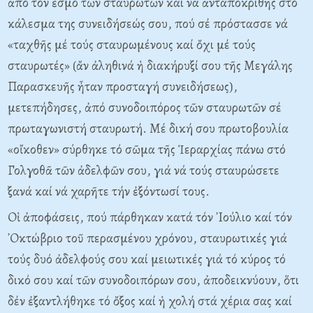
ἀπό τόν ἑσμό τῶν σταυρωτῶν και νά ἀνταποκριθῆς στό
κάλεσμα της συνειδήσεώς σου, πού σέ πρόστασσε νά
«ταχθῆς μέ τούς σταυρωμένους καί ὄχι μέ τούς
σταυρωτές» (ἄν ἀληθινά ἡ διακήρυξί σου τῆς Mεγάλης
Παρασκευῆς ἦταν προσταγή συνειδήσεως),
μετεπήδησες, ἀπό συνοδοιπόρος τῶν σταυρωτῶν σέ
πρωταγωνιστή σταυρωτή. Mέ δική σου πρωτοβουλία
«οἴκοθεν» σύρθηκε τό σῶμα τῆς Ἱεραρχίας πάνω στό
Γολγοθᾶ τῶν ἀδελφῶν σου, γιά νά τούς σταυρώσετε
ξανά καί νά χαρῆτε τήν ἐξόντωσί τους.
Oἱ ἀποφάσεις, πού πάρθηκαν κατά τόν ᾽Iούλιο καί τόν
᾽Oκτώβριο τοῦ περασμένου χρόνου, σταυρωτικές γιά
τούς δυό ἀδελφούς σου καί μειωτικές γιά τό κύρος τό
δικό σου καί τῶν συνοδοιπόρων σου, ἀποδεικνύουν, ὅτι
δέν ἐξαντλήθηκε τό ὄξος καί ἡ χολή στά χέρια σας καί