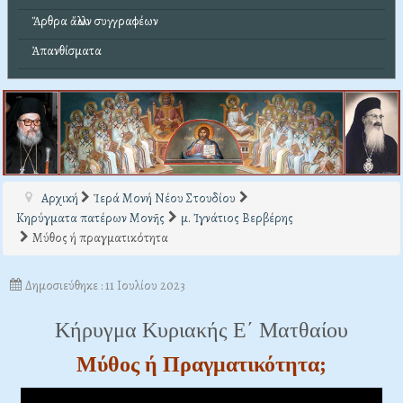
Ἄρθρα ἄλλων συγγραφέων
Ἀπανθίσματα
Αρχική
Ἱερά Μονή Νέου Στουδίου
Κηρύγματα πατέρων Μονῆς
μ. Ἰγνάτιος Βερβέρης
Μύθος ή πραγματικότητα
Δημοσιεύθηκε : 11 Ιουλίου 2023
Κήρυγμα Κυριακής Ε΄ Ματθαίου
Μύθος ή Πραγματικότητα;