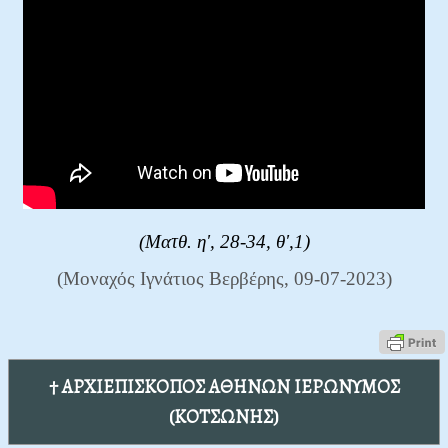
(Ματθ. η', 28-34, θ',1)
(Μοναχός Ιγνάτιος Βερβέρης, 09-07-2023)
† ΑΡΧΙΕΠΙΣΚΟΠΟΣ ΑΘΗΝΩΝ ΙΕΡΩΝΥΜΟΣ
(ΚΟΤΣΩΝΗΣ)