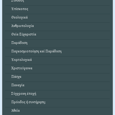
Σύνοδος
Ἐπίσκοπος
Θεολογικά
Ἀνθρωπολογία
Θεία Εὐχαριστία
Παράδοση
Παγκοσμιοποίηση καί Παράδοση
Ἑορτολογικά
Χριστούγεννα
Πάσχα
Παναγία
Σύγχρονη ἐποχή
Πρόοδος ἤ συντήρηση;
Ἀθεΐα