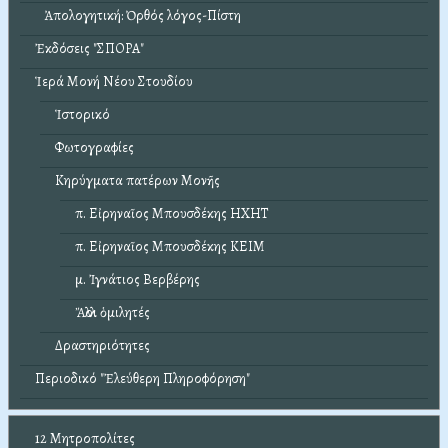
Ἀπολογητική: Ὀρθός λόγος-Πίστη
Ἐκδόσεις "ΣΠΟΡΑ"
Ἱερά Μονή Νέου Στουδίου
Ἱστορικό
Φωτογραφίες
Κηρύγματα πατέρων Μονῆς
π. Εἰρηναῖος Μπουσδέκης ΗΧΗΤ
π. Εἰρηναῖος Μπουσδέκης ΚΕΙΜ
μ. Ἰγνάτιος Βερβέρης
Ἄλλοι ὁμιλητές
Δραστηριότητες
Περιοδικό "Ἐλεύθερη Πληροφόρηση"
12 Μητροπολίτες