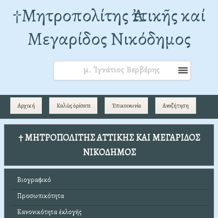
†Mητροπολίτης Ἀττικῆς καί
Μεγαρίδος Νικόδημος
μ. Ἰγνάτιος Βερβέρης
Αρχική
Καλῶς ὁρίσατε
Ἐπικοινωνία
Αναζήτηση
† ΜΗΤΡΟΠΟΛΙΤΗΣ ΑΤΤΙΚΗΣ ΚΑΙ ΜΕΓΑΡΙΔΟΣ
ΝΙΚΟΔΗΜΟΣ
Βιογραφικό
Προσωπικότητα
Κανονικότητα ἐκλογῆς