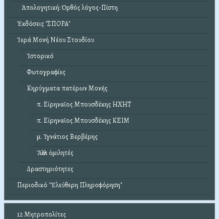
Ἀπολογητική: Ὀρθός λόγος-Πίστη
Ἐκδόσεις "ΣΠΟΡΑ"
Ἱερά Μονή Νέου Στουδίου
Ἱστορικό
Φωτογραφίες
Κηρύγματα πατέρων Μονῆς
π. Εἰρηναῖος Μπουσδέκης ΗΧΗΤ
π. Εἰρηναῖος Μπουσδέκης ΚΕΙΜ
μ. Ἰγνάτιος Βερβέρης
Ἄλλοι ὁμιλητές
Δραστηριότητες
Περιοδικό "Ἐλεύθερη Πληροφόρηση"
12 Μητροπολίτες