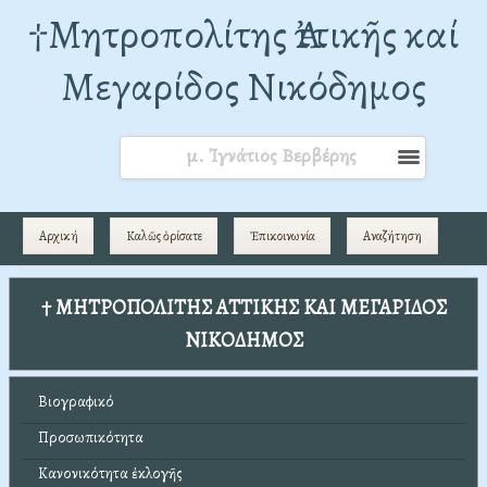
†Mητροπολίτης Ἀττικῆς καί
Μεγαρίδος Νικόδημος
μ. Ἰγνάτιος Βερβέρης
Αρχική
Καλῶς ὁρίσατε
Ἐπικοινωνία
Αναζήτηση
† ΜΗΤΡΟΠΟΛΙΤΗΣ ΑΤΤΙΚΗΣ ΚΑΙ ΜΕΓΑΡΙΔΟΣ
ΝΙΚΟΔΗΜΟΣ
Βιογραφικό
Προσωπικότητα
Κανονικότητα ἐκλογῆς