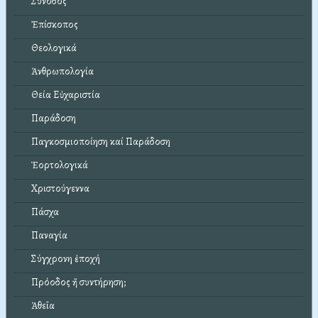
Σύνοδος
Ἐπίσκοπος
Θεολογικά
Ἀνθρωπολογία
Θεία Εὐχαριστία
Παράδοση
Παγκοσμιοποίηση καί Παράδοση
Ἑορτολογικά
Χριστούγεννα
Πάσχα
Παναγία
Σύγχρονη ἐποχή
Πρόοδος ἤ συντήρηση;
Ἀθεΐα