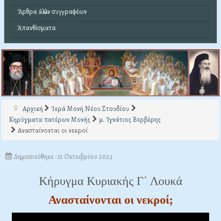
Ἄρθρα ἄλλων συγγραφέων
Ἀπανθίσματα
Αρχική
Ἱερά Μονή Νέου Στουδίου
Κηρύγματα πατέρων Μονῆς
μ. Ἰγνάτιος Βερβέρης
Ανασταίνονται οι νεκροί
Δημοσιεύθηκε : 11 Οκτωβρίου 2023
Κήρυγμα Κυριακής Γ΄ Λουκά
Ανασταίνονται οι νεκροί;