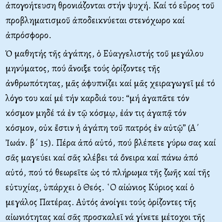
ἀπογοήτευση θρονιάζονται στήν ψυχή. Καί τό εὖρος τοῦ
προβληματισμοῦ ἀποδεικνύεται στενόχωρο καί
ἀπρόσφορο.
Ὁ μαθητής τῆς ἀγάπης, ὁ Εὐαγγελιστής τοῦ μεγάλου
μηνύματος, πού ἄνοιξε τούς ὁρίζοντες τῆς
ἀνθρωπότητας, μᾶς ἀφυπνίζει καί μᾶς χειραγωγεῖ μέ τό
λόγο του καί μέ τήν καρδιά του: “μή ἀγαπᾶτε τόν
κόσμον μηδέ τά ἐν τῷ κόσμῳ, ἐάν τις ἀγαπᾷ τόν
κόσμον, οὐκ ἔστιν ἡ ἀγάπη τοῦ πατρός ἐν αὐτῷ” (Α΄
Ἰωάν. β΄ 15). Πέρα ἀπό αὐτό, πού βλέπετε γύρω σας καί
σᾶς μαγεύει καί σᾶς κλέβει τά ὄνειρα καί πάνω ἀπό
αὐτό, πού τό θεωρεῖτε ὡς τό πλήρωμα τῆς ζωῆς καί τῆς
εὐτυχίας, ὑπάρχει ὁ Θεός. ῾Ο αἰώνιος Κύριος καί ὁ
μεγάλος Πατέρας. Αὐτός ἀνοίγει τούς ὁρίζοντες τῆς
αἰωνιότητας καί σᾶς προσκαλεῖ νά γίνετε μέτοχοι τῆς