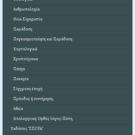
Ἀνθρωπολογία
Θεία Εὐχαριστία
Παράδοση
Παγκοσμιοποίηση καί Παράδοση
Ἑορτολογικά
Χριστούγεννα
Πάσχα
Παναγία
Σύγχρονη ἐποχή
Πρόοδος ἤ συντήρηση;
Ἀθεΐα
Ἀπολογητική: Ὀρθός λόγος-Πίστη
Ἐκδόσεις "ΣΠΟΡΑ"