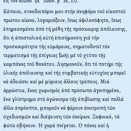
εἰς τόν αἰῶνα” (Α΄ Ἰωάν. β΄ 16, 17).
Κάποιοι, συνοδοιπόροι μου στήν ἀνηφόρα τοῦ εἰκοστοῦ
πρώτου αἰώνα, λογαριάζουν, ἴσως ἀφιλοσόφητα, ἴσως
ἐπηρεασμένοι ἀπό τή μέθη τῆς πρόσκαιρης ἀπόλαυσης,
ὅτι ἡ ἀποστολική αὐτή ἐπισήμανση γιά τήν
προσκαιρότητα τῆς εὐμάρειας, σηματοδοτεῖ τόν
τερματισμό τῆς ἐπίγειας ζωῆς μέ τό χτύπο τῆς
καμπάνας τοῦ θανάτου. Λησμονοῦν, ὅτι τό ποτήρι τῆς
ὑλικῆς ἀπόλαυσης καί τῆς συμβατικῆς εὐτυχίας μπορεῖ
νά ἀδειάσει καί μέ μύριους ἄλλους τρόπους. Μιά
ἀρρώστια, ἕνας χωρισμός ἀπό πρόσωπα ἀγαπημένα,
ἕνα γλίστρημα στό ἀγώνισμα τῆς ἐπιβίωσης καί πολλά
ἄλλα ἀπρόοπτα, μποροῦν νά φέρουν ἀνατροπή τῶν
σχεδιασμῶν καί διάψευση τῶν ὀνείρων. Ξαφνικά, τά
φῶτα σβήνουν. Ἡ χαρά πνίγεται. Ὁ πόνος καί ἡ