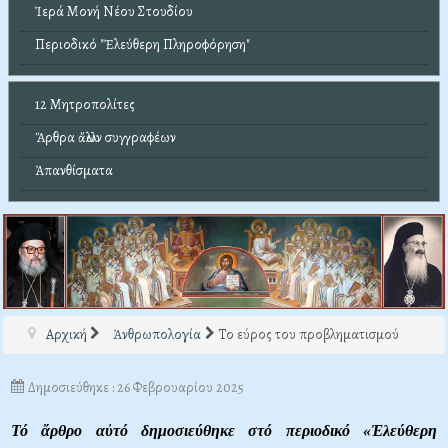
Ἱερά Μονή Νέου Στουδίου
Περιοδικό "Ἐλεύθερη Πληροφόρηση"
12 Μητροπολίτες
Ἄρθρα ἄλλων συγγραφέων
Ἀπανθίσματα
Αρχική
Ἀνθρωπολογία
Το εύρος του προβληματισμού
Δημοσιεύθηκε : 26 Φεβρουαρίου 2025
Τό ἄρθρο αὐτό δημοσιεύθηκε στό περιοδικό «Ἐλεύθερη