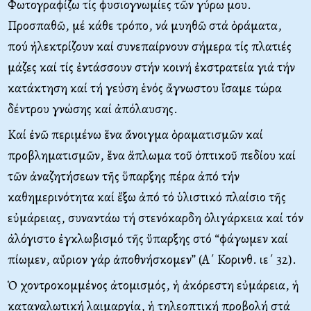
Φωτογραφίζω τίς φυσιογνωμίες τῶν γύρω μου.
Προσπαθῶ, μέ κάθε τρόπο, νά μυηθῶ στά ὁράματα,
πού ἠλεκτρίζουν καί συνεπαίρνουν σήμερα τίς πλατιές
μάζες καί τίς ἐντάσσουν στήν κοινή ἐκστρατεία γιά τήν
κατάκτηση καί τή γεύση ἑνός ἄγνωστου ἴσαμε τώρα
δέντρου γνώσης καί ἀπόλαυσης.
Καί ἐνῶ περιμένω ἕνα ἄνοιγμα ὁραματισμῶν καί
προβληματισμῶν, ἕνα ἅπλωμα τοῦ ὀπτικοῦ πεδίου καί
τῶν ἀναζητήσεων τῆς ὕπαρξης πέρα ἀπό τήν
καθημερινότητα καί ἔξω ἀπό τό ὑλιστικό πλαίσιο τῆς
εὐμάρειας, συναντάω τή στενόκαρδη ὀλιγάρκεια καί τόν
ἀλόγιστο ἐγκλωβισμό τῆς ὕπαρξης στό “φάγωμεν καί
πίωμεν, αὔριον γάρ ἀποθνήσκομεν” (Α΄ Κορινθ. ιε΄ 32).
Ὁ χοντροκομμένος ἀτομισμός, ἡ ἀκόρεστη εὐμάρεια, ἡ
καταναλωτική λαιμαργία, ἡ τηλεοπτική προβολή στά