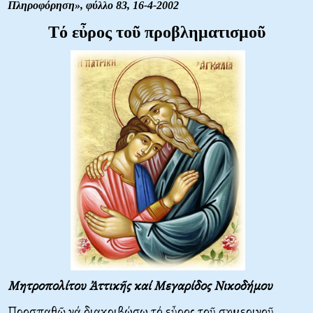
Πληροφόρηση»,
φύλλο 83, 16-4-2002
Τό εὖρος τοῦ προβληματισμοῦ
Μητροπολίτου Ἀττικῆς καί Μεγαρίδος Νικοδήμου
Προσπαθῶ νά διακριβώσω τό εὖρος τοῦ σημερινοῦ