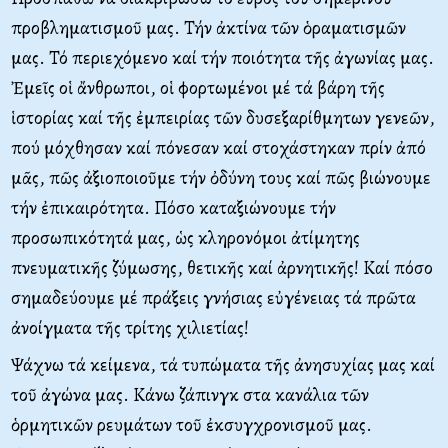
προβληματισμοῦ μας. Τήν ἀκτίνα τῶν ὁραματισμῶν
μας. Τό περιεχόμενο καί τήν ποιότητα τῆς ἀγωνίας μας.
Ἐμεῖς οἱ ἄνθρωποι, οἱ φορτωμένοι μέ τά βάρη τῆς
ἱστορίας καί τῆς ἐμπειρίας τῶν δυσεξαρίθμητων γενεῶν,
πού μόχθησαν καί πόνεσαν καί στοχάστηκαν πρίν ἀπό
μᾶς, πῶς ἀξιοποιοῦμε τήν ὀδύνη τους καί πῶς βιώνουμε
τήν ἐπικαιρότητα. Πόσο καταξιώνουμε τήν
προσωπικότητά μας, ὡς κληρονόμοι ἀτίμητης
πνευματικῆς ζύμωσης, θετικῆς καί ἀρνητικῆς! Καί πόσο
σημαδεύουμε μέ πράξεις γνήσιας εὐγένειας τά πρῶτα
ἀνοίγματα τῆς τρίτης χιλιετίας!
Ψάχνω τά κείμενα, τά τυπώματα τῆς ἀνησυχίας μας καί
τοῦ ἀγώνα μας. Κάνω ζάπινγκ στα κανάλια τῶν
ὁρμητικῶν ρευμάτων τοῦ ἐκσυγχρονισμοῦ μας.