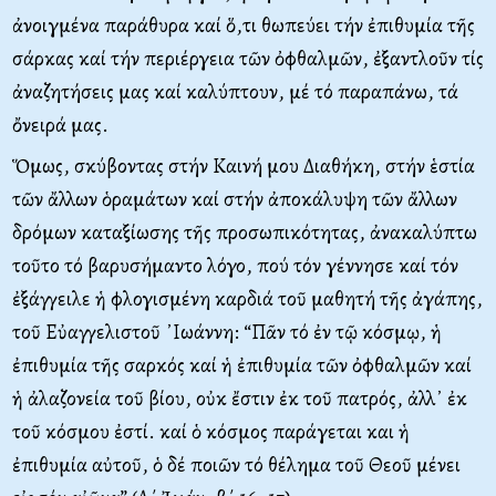
ἀνοιγμένα παράθυρα καί ὅ,τι θωπεύει τήν ἐπιθυμία τῆς
σάρκας καί τήν περιέργεια τῶν ὀφθαλμῶν, ἐξαντλοῦν τίς
ἀναζητήσεις μας καί καλύπτουν, μέ τό παραπάνω, τά
ὄνειρά μας.
Ὅμως, σκύβοντας στήν Καινή μου Διαθήκη, στήν ἑστία
τῶν ἄλλων ὁραμάτων καί στήν ἀποκάλυψη τῶν ἄλλων
δρόμων καταξίωσης τῆς προσωπικότητας, ἀνακαλύπτω
τοῦτο τό βαρυσήμαντο λόγο, πού τόν γέννησε καί τόν
ἐξάγγειλε ἡ φλογισμένη καρδιά τοῦ μαθητή τῆς ἀγάπης,
τοῦ Εὐαγγελιστοῦ ᾿Ιωάννη: “Πᾶν τό ἐν τῷ κόσμῳ, ἡ
ἐπιθυμία τῆς σαρκός καί ἡ ἐπιθυμία τῶν ὀφθαλμῶν καί
ἡ ἀλαζονεία τοῦ βίου, οὐκ ἔστιν ἐκ τοῦ πατρός, ἀλλ᾿ ἐκ
τοῦ κόσμου ἐστί. καί ὁ κόσμος παράγεται και ἡ
ἐπιθυμία αὐτοῦ, ὁ δέ ποιῶν τό θέλημα τοῦ Θεοῦ μένει