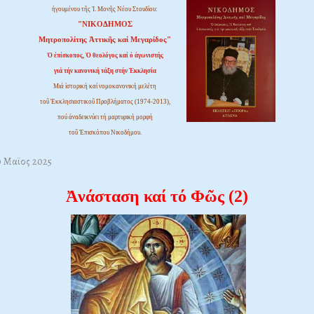
ἡγουμένου τῆς Ἱ. Μονῆς Νέου Στουδίου:
"ΝΙΚΟΔΗΜΟΣ
Μητροπολίτης Ἀττικῆς καί Μεγαρίδος"
Ὁ ἐπίσκοπος, Ὁ θεολόγος καί ὁ ἀγωνιστής
γιά τήν κανονική τάξη στήν Ἐκκλησία
Μιά ἱστορική καί νομοκανονική μελέτη
τοῦ Ἐκκλησιαστικοῦ Προβλήματος (1974-2013),
πού ἀναδεικνύει τή μαρτυρική μορφή
τοῦ Ἐπισκόπου Νικοδήμου.
0 Μαϊος 2025
Ἀνάσταση καί τό Φῶς (2)