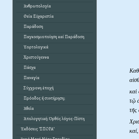
Ἀνθρωπολογία
Θεία Εὐχαριστία
Παράδοση
Παγκοσμιοποίηση καί Παράδοση
Ἑορτολογικά
Χριστούγεννα
Πάσχα
Καθ
Παναγία
αἰσθ
Σύγχρονη ἐποχή
καὶ
Πρόοδος ἤ συντήρηση;
τῷ 
Ἀθεΐα
τῆς
Ἀπολογητική: Ὀρθός λόγος-Πίστη
Χρι
Ἐκδόσεις "ΣΠΟΡΑ"
καί