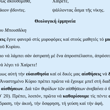
νῶς ἀκουσόμεθα,
Χαίρετε,
ίκιον ᾄδοντες.
ψάλλοντας ἆσμα τῆς νίκης.
Θεολογική ἑρμηνεία
ίου Μπουσδέκη
εις
ἔγινε φανερό στίς μυροφόρες καί στούς μαθητές τό
μυ
οῦ Κυρίου.
ο νά λάμπει σάν ἀστραπή μέ ἕνα ἀπροσπέλαστο, ἀπρόσι
ά λέγει τό Χαίρετε!
ὅμως αὐτή τήν
εὐαισθησία
καί οἱ δικές μας
αἰσθήσεις
νά
Ἀναστημένο Κύριο πρέπει πρῶτα νά ἔχουμε μπεῖ στή διαδ
ν
αἰσθήσεων
. Διά τῶν
θυρίδων τῶν αἰσθήσεων ἀνεβαίνει ὁ 
θ΄ 20). Πρέπει, λοιπόν, πρῶτα νά
καθαρίσουμε
τίς πέντε
 ὅραση, τήν ἀκοή, τήν ὄσφρηση, τή γεύση καί τήν ἀφή.