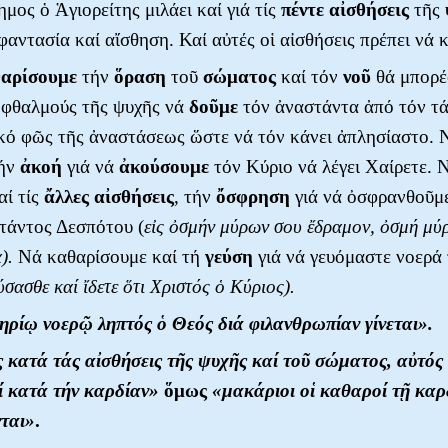
μος ὁ Ἁγιορείτης μιλάει καί γιά τίς
πέντε
αἰσθήσεις
τῆς
 φαντασία καί αἴσθηση. Καί αὐτές οἱ αἰσθήσεις πρέπει νά
αρίσουμε
τήν
ὅραση
τοῦ
σώματος
καί τόν
νοῦ
θά μπορέ
ὀφθαλμούς τῆς ψυχῆς νά
δοῦμε
τόν ἀναστάντα ἀπό τόν τ
κό φῶς τῆς ἀναστάσεως ὥστε νά τόν κάνει ἀπλησίαστο. 
τήν
ἀκοή
γιά νά
ἀκούσουμε
τόν Κύριο νά λέγει Χαίρετε. 
αί τίς
ἄλλες
αἰσθήσεις
, τήν
ὄσφρηση
γιά νά ὀσφρανθοῦμε
τάντος Δεσπότου (
εἰς ὀσμήν μύρων σου ἔδραμον, ὀσμή μύ
).
Νά καθαρίσουμε καί τή
γεύση
γιά νά γευόμαστε νοερά
ύσασθε καί ἴδετε ὅτι Χριστός ὁ Κύριος).
ηρίῳ νοερῷ ληπτός ὁ Θεός διά φιλανθρωπίαν γίνεται».
κατά τάς αἰσθήσεις τῆς ψυχῆς καί τοῦ σώματος, αὐτός 
ί κατά τήν καρδίαν»
ὅμως
«μακάριοι οἱ καθαροί τῇ καρδ
ται»
.