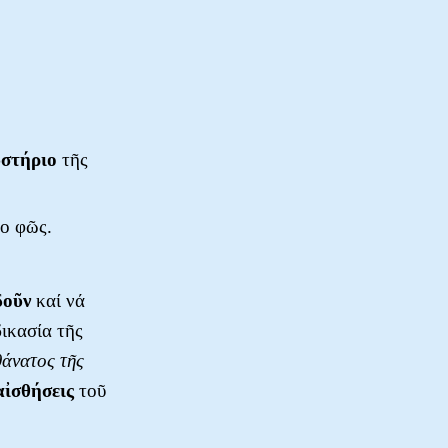
στήριο
τῆς
το φῶς.
δοῦν
καί νά
ικασία τῆς
θάνατος τῆς
αἰσθήσεις
τοῦ