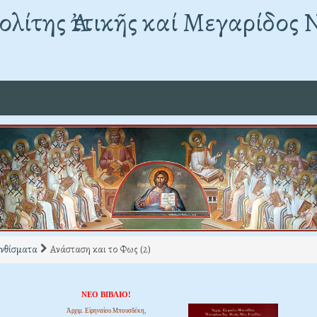
λίτης Ἀττικῆς καί Μεγαρίδος 
νθίσματα
Ανάσταση και το Φως (2)
ΝΕΟ ΒΙΒΛΙΟ!
Ἀρχιμ. Εἰρηναίου Μπουσδέκη,