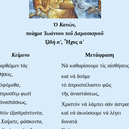
Ὁ Κανών,
ποίημα Ἰωάννου τοῦ Δαμασκηνοῦ
ᾨδὴ α',
Ἦχος α΄
Κείμενο
Μετάφραση
αρθῶμεν τὰς
Νά καθαρίσουμε τίς αἰσθήσεις
ήσεις,
καί νά δοῦμε
 ὀψόμεθα,
τό ἀπροσπέλαστο φῶς
ἀπροσίτῳ φωτὶ
τῆς ἀναστάσεως,
 ἀναστάσεως,
Χριστόν νά λάμπει σάν ἀστρα
στὸν ἐξαστράπτοντα,
καί νά ἀκούσουμε νά λέγει
, Χαίρετε, φάσκοντα,
δυνατά