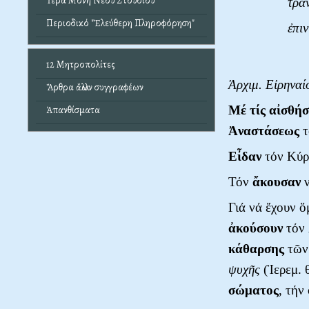
Ἱερά Μονή Νέου Στουδίου
τρα
Περιοδικό "Ἐλεύθερη Πληροφόρηση"
ἐπιν
12 Μητροπολίτες
Ἀρχιμ. Εἰρηνα
Ἄρθρα ἄλλων συγγραφέων
Μέ τίς αἰσθήσ
Ἀπανθίσματα
Ἀναστάσεως
τ
Εἶδαν
τόν Κύρι
Τόν
ἄκουσαν
ν
Γιά νά ἔχουν 
ἀκούσουν
τόν 
κάθαρσης
τῶ
ψυχῆς
(Ἱερεμ. 
σώματος
, τήν