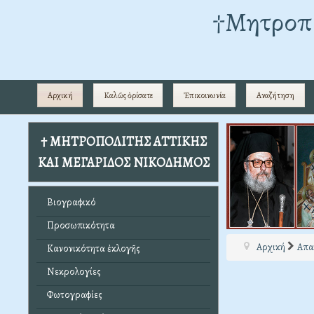
†Mητροπο
Αρχική
Καλῶς ὁρίσατε
Ἐπικοινωνία
Αναζήτηση
† ΜΗΤΡΟΠΟΛΙΤΗΣ ΑΤΤΙΚΗΣ
ΚΑΙ ΜΕΓΑΡΙΔΟΣ ΝΙΚΟΔΗΜΟΣ
Βιογραφικό
Προσωπικότητα
Αρχική
Απα
Κανονικότητα ἐκλογῆς
Νεκρολογίες
Φωτογραφίες