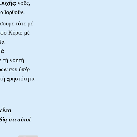
ψυχῆς
: νοῦς,
 καθαρθοῦν.
σουμε τότε μέ
άφο Κύριο μέ
Νά
Νά
 τή νοητή
ρων σου ὑπέρ
 τή χρηστότητα
εἶναι
ίᾳ ὅτι αὐτοί