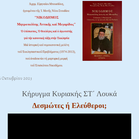
Ἀρχιμ. Εἰρηναίου Μπουσδέκη,
ἡγουμένου τῆς Ἱ. Μονῆς Νέου Στουδίου:
"ΝΙΚΟΔΗΜΟΣ
Μητροπολίτης Ἀττικῆς καί Μεγαρίδος"
Ὁ ἐπίσκοπος, Ὁ θεολόγος καί ὁ ἀγωνιστής
γιά τήν κανονική τάξη στήν Ἐκκλησία
Μιά ἱστορική καί νομοκανονική μελέτη
τοῦ Ἐκκλησιαστικοῦ Προβλήματος (1974-2013),
πού ἀναδεικνύει τή μαρτυρική μορφή
τοῦ Ἐπισκόπου Νικοδήμου.
26 Οκτωβρίου 2023
Κήρυγμα Κυριακής ΣΤ΄ Λουκά
Δεσμώτες ή Ελεύθεροι;