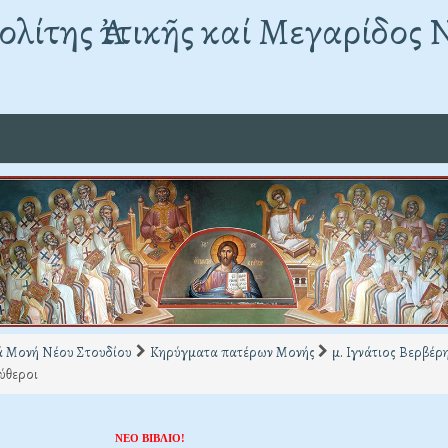
λίτης Ἀττικῆς καί Μεγαρίδος 
ά Μονή Νέου Στουδίου
Κηρύγματα πατέρων Μονής
μ. Ιγνάτιος Βερβέρ
ύθεροι
ΝΕΟ ΒΙΒΛΙΟ!