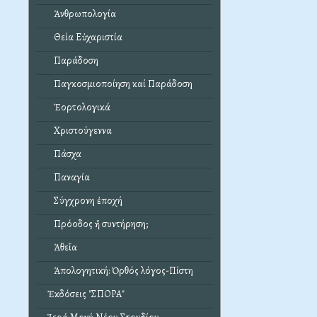
Ἀνθρωπολογία
Θεία Εὐχαριστία
Παράδοση
Παγκοσμιοποίηση καί Παράδοση
Ἑορτολογικά
Χριστούγεννα
Πάσχα
Παναγία
Σύγχρονη ἐποχή
Πρόοδος ἤ συντήρηση;
Ἀθεΐα
Ἀπολογητική: Ὀρθός λόγος-Πίστη
Ἐκδόσεις "ΣΠΟΡΑ"