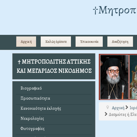
†Mητροπο
Αρχική
Καλῶς ὁρίσατε
Ἐπικοινωνία
Αναζήτηση
† ΜΗΤΡΟΠΟΛΙΤΗΣ ΑΤΤΙΚΗΣ
ΚΑΙ ΜΕΓΑΡΙΔΟΣ ΝΙΚΟΔΗΜΟΣ
Βιογραφικό
Προσωπικότητα
Αρχική
Ιερ
Κανονικότητα ἐκλογῆς
Δεσμώτες ή Ελε
Νεκρολογίες
Φωτογραφίες