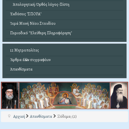
Ἀπολογητική: Ὀρθός λόγος-Πίστη
Ἐκδόσεις "ΣΠΟΡΑ"
Ἱερά Μονή Νέου Στουδίου
Περιοδικό "Ἐλεύθερη Πληροφόρηση"
12 Μητροπολίτες
Ἄρθρα ἄλλων συγγραφέων
Ἀπανθίσματα
Αρχική
Απανθίσματα
Ξόδεμα; (2)