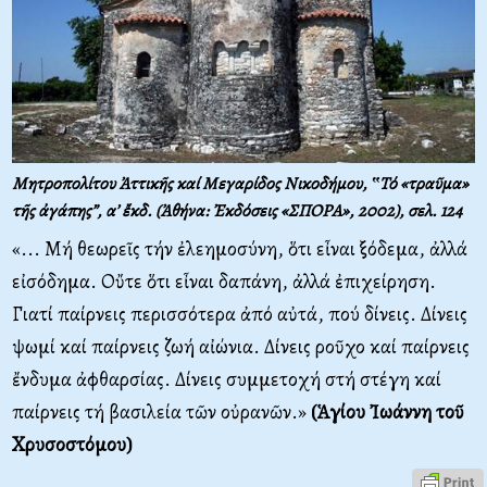
Μητροπολίτου Ἀττικῆς καί Μεγαρίδος Νικοδήμου, ‟Τό «τραῦμα»
τῆς ἀγάπης”, α’ ἔκδ. (Ἀθήνα: Ἐκδόσεις «ΣΠΟΡΑ», 2002), σελ. 124
«... Μή θεωρεῖς τήν ἐλεημοσύνη, ὅτι εἶναι ξόδεμα, ἀλλά
εἰσόδημα. Οὔτε ὅτι εἶναι δαπάνη, ἀλλά ἐπιχείρηση.
Γιατί παίρνεις περισσότερα ἀπό αὐτά, πού δίνεις. Δίνεις
ψωμί καί παίρνεις ζωή αἰώνια. Δίνεις ροῦχο καί παίρνεις
ἔνδυμα ἀφθαρσίας. Δίνεις συμμετοχή στή στέγη καί
παίρνεις τή βασιλεία τῶν οὐρανῶν.»
(Ἁγίου Ἰωάννη τοῦ
Χρυσοστόμου)