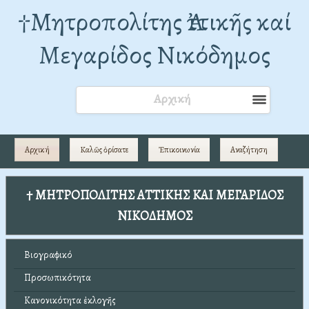
†Mητροπολίτης Ἀττικῆς καί
Μεγαρίδος Νικόδημος
Αρχική
Αρχική
Καλῶς ὁρίσατε
Ἐπικοινωνία
Αναζήτηση
† ΜΗΤΡΟΠΟΛΙΤΗΣ ΑΤΤΙΚΗΣ ΚΑΙ ΜΕΓΑΡΙΔΟΣ
ΝΙΚΟΔΗΜΟΣ
Βιογραφικό
Προσωπικότητα
Κανονικότητα ἐκλογῆς