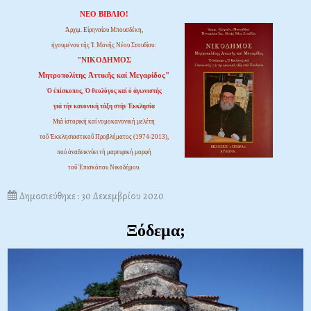
ΝΕΟ ΒΙΒΛΙΟ!
Ἀρχιμ. Εἰρηναίου Μπουσδέκη,
ἡγουμένου τῆς Ἱ. Μονῆς Νέου Στουδίου:
"ΝΙΚΟΔΗΜΟΣ
Μητροπολίτης Ἀττικῆς καί Μεγαρίδος"
Ὁ ἐπίσκοπος, Ὁ θεολόγος καί ὁ ἀγωνιστής
γιά τήν κανονική τάξη στήν Ἐκκλησία
Μιά ἱστορική καί νομοκανονική μελέτη
τοῦ Ἐκκλησιαστικοῦ Προβλήματος (1974-2013),
πού ἀναδεικνύει τή μαρτυρική μορφή
τοῦ Ἐπισκόπου Νικοδήμου.
Δημοσιεύθηκε : 30 Δεκεμβρίου 2020
Ξόδεμα;