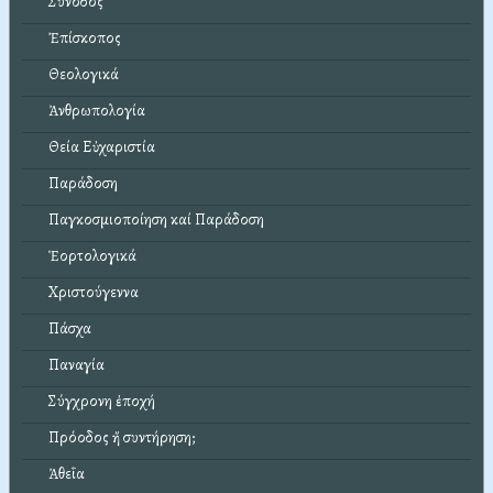
Σύνοδος
Ἐπίσκοπος
Θεολογικά
Ἀνθρωπολογία
Θεία Εὐχαριστία
Παράδοση
Παγκοσμιοποίηση καί Παράδοση
Ἑορτολογικά
Χριστούγεννα
Πάσχα
Παναγία
Σύγχρονη ἐποχή
Πρόοδος ἤ συντήρηση;
Ἀθεΐα