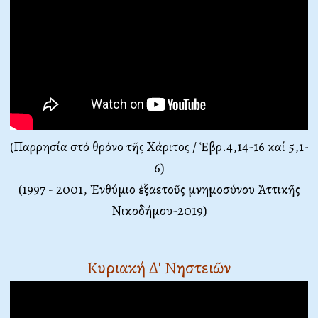
(Παρρησία στό θρόνο τῆς Χάριτος / Ἑβρ.4,14-16 καί 5,1-
6)
(1997 - 2001, Ἐνθύμιο ἑξαετοῦς μνημοσύνου Ἀττικῆς
Νικοδήμου-2019)
Κυριακή Δ' Νηστειῶν