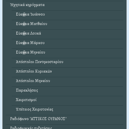
Ἠχητικά κηρύγματα
Εὐαγγέλια Ἰωάννου
Εὐαγγέλια Ματθαίου
Εὐαγγέλια Λουκᾶ
Εὐαγγέλια Μάρκου
Εὐαγγέλια Μηναίου
Ἀπόστολοι Πεντηκοσταρίου
Ἀπόστολοι Κυριακῶν
Ἀπόστολοι Μηναίου
Παρακλήσεις
Χαιρετισμοί
Ἐπέτειος Χειροτονίας
Ραδιόφωνο "ΑΤΤΙΚΟΣ ΟΥΡΑΝΟΣ"
Ραδιοφωνικές συζητήσεις