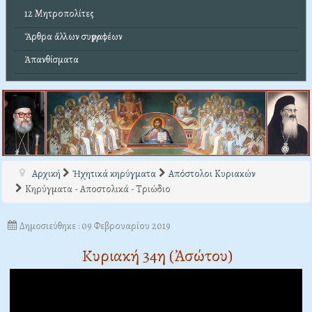
12 Μητροπολίτες
Ἄρθρα ἄλλων συγγραφέων
Ἀπανθίσματα
Αρχική
Ἠχητικά κηρύγματα
Απόστολοι Κυριακών
Κηρύγματα - Αποστολικά - Τριώδιο
Δημοσιεύθηκε : 09 Φεβρουαρίου 2019
Κυριακή 34η (Ἀσώτου)