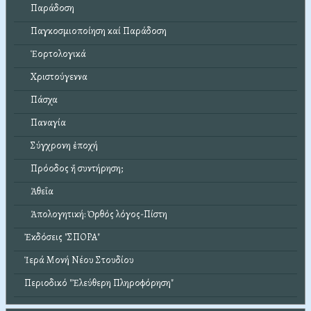
Παράδοση
Παγκοσμιοποίηση καί Παράδοση
Ἑορτολογικά
Χριστούγεννα
Πάσχα
Παναγία
Σύγχρονη ἐποχή
Πρόοδος ἤ συντήρηση;
Ἀθεΐα
Ἀπολογητική: Ὀρθός λόγος-Πίστη
Ἐκδόσεις "ΣΠΟΡΑ"
Ἱερά Μονή Νέου Στουδίου
Περιοδικό "Ἐλεύθερη Πληροφόρηση"