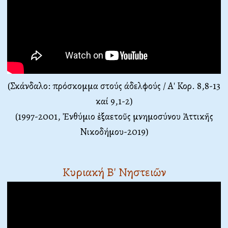
(Σκάνδαλο: πρόσκομμα στούς άδελφούς / Α' Κορ. 8,8-13
καί 9,1-2)
(1997-2001, Ἐνθύμιο ἑξαετοῦς μνημοσύνου Ἀττικῆς
Νικοδήμου-2019)
Κυριακή Β' Νηστειῶν