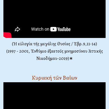
(Ἡ εὐλογία τῆς μεγάλης Θυσίας / Ἑβρ.9,11-14)
(1997 - 2001, Ἐνθύμιο ἑξαετοῦς μνημοσύνου Ἀττικῆς
Νικοδήμου-2019)∗
Κυριακή τῶν Βαΐων