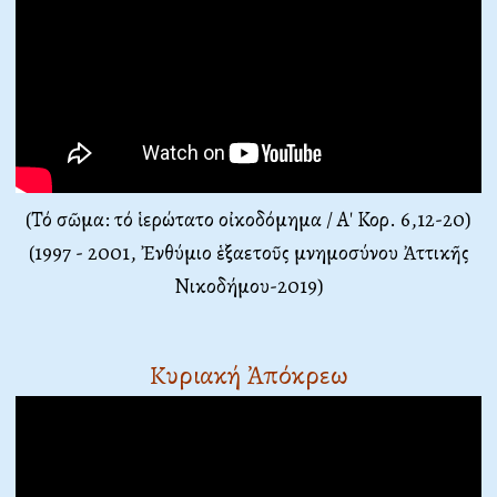
(Τό σῶμα: τό ἱερώτατο οἰκοδόμημα / Α' Κορ. 6,12-20)
(1997 - 2001, Ἐνθύμιο ἑξαετοῦς μνημοσύνου Ἀττικῆς
Νικοδήμου-2019)
Κυριακή Ἀπόκρεω