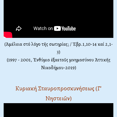
(Ἀμέλεια στό λόγο τῆς σωτηρίας; / Ἑβρ.1,10-14 καί 2,1-
3)
(1997 - 2001, Ἐνθύμιο ἑξαετοῦς μνημοσύνου Ἀττικῆς
Νικοδήμου-2019)
Κυριακή
Σταυροπροσκυνήσεως (Γ'
Νηστειῶν)