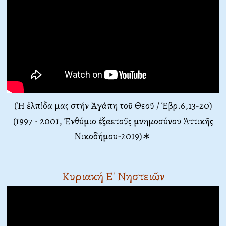
(Ἡ ἐλπίδα μας στήν Ἀγάπη τοῦ Θεοῦ / Ἑβρ.6,13-20)
(1997 - 2001, Ἐνθύμιο ἑξαετοῦς μνημοσύνου Ἀττικῆς
Νικοδήμου-2019)∗
Κυριακή Ε' Νηστειῶν